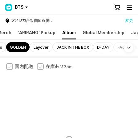
BTS
アメリカ合衆国にお届け
変更
Merch
'ARIRANG' Pickup
Album
Global Membership
Ja
Mo
as
GOLDEN
Layover
JACK IN THE BOX
D-DAY
FACE
I
国内配送
在庫ありのみ