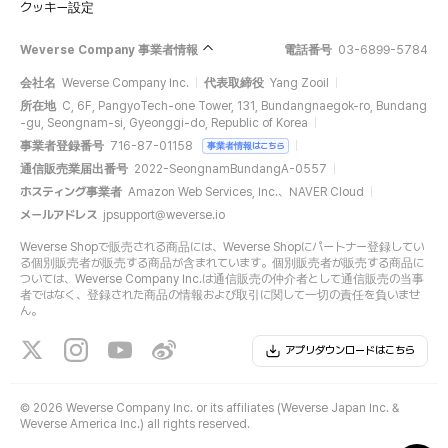
クッキー設定
Weverse Company 事業者情報
電話番号
03-6899-5784
会社名
Weverse Company Inc.
代表取締役
Yang Zooil
所在地
C, 6F, PangyoTech-one Tower, 131, Bundangnaegok-ro, Bundang
-gu, Seongnam-si, Gyeonggi-do, Republic of Korea
事業者登録番号
716-87-01158
事業者情報はこちら
通信販売業届出番号
2022-SeongnamBundangA-0557
ホスティング事業者
Amazon Web Services, Inc.、NAVER Cloud
メールアドレス
jpsupport@weverse.io
Weverse Shopで販売される商品には、Weverse Shopにパートナー登録してい
る個別販売者が販売する商品が含まれています。個別販売者が販売する商品に
ついては、Weverse Company Inc.は通信販売の仲介者として通信販売の当事
者ではなく、登録された商品の情報および取引に関して一切の責任を負いませ
ん。
アプリダウンロードはこちら
©
2026 Weverse Company Inc. or its affiliates (Weverse Japan Inc. &
Weverse America Inc.) all rights reserved.