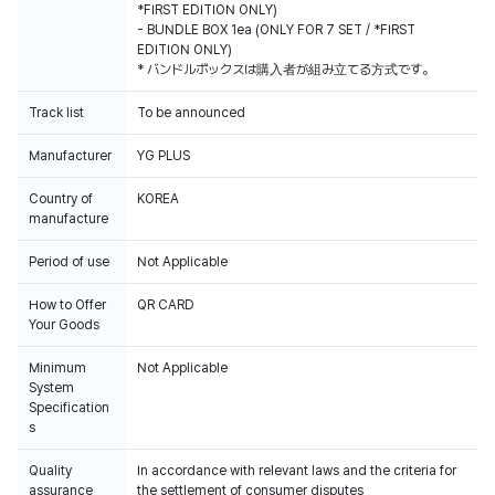
*FIRST EDITION ONLY)
- BUNDLE BOX 1ea (ONLY FOR 7 SET / *FIRST
EDITION ONLY)
* バンドルボックスは購入者が組み立てる方式です。
Track list
To be announced
Manufacturer
YG PLUS
Weverse Shopでご購入いただいたCDの販売数データは、HANTEOチャート
とCircleチャートに反映されます。
Country of
KOREA
manufacture
Period of use
Not Applicable
How to Offer
QR CARD
Your Goods
Minimum
Not Applicable
System
Specification
s
Quality
In accordance with relevant laws and the criteria for
assurance
the settlement of consumer disputes