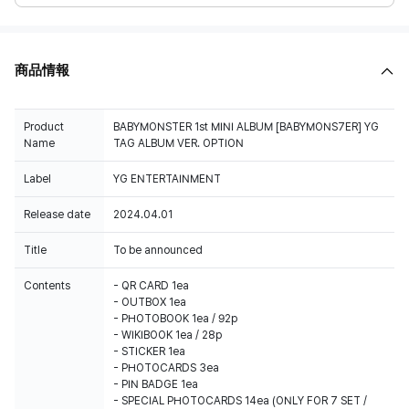
商品情報
Product
BABYMONSTER 1st MINI ALBUM [BABYMONS7ER] YG
Name
TAG ALBUM VER. OPTION
Label
YG ENTERTAINMENT
Release date
2024.04.01
Title
To be announced
Contents
- QR CARD 1ea
- OUTBOX 1ea
- PHOTOBOOK 1ea / 92p
- WIKIBOOK 1ea / 28p
- STICKER 1ea
- PHOTOCARDS 3ea
- PIN BADGE 1ea
- SPECIAL PHOTOCARDS 14ea (ONLY FOR 7 SET /