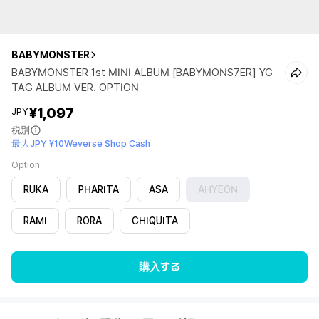
BABYMONSTER
BABYMONSTER 1st MINI ALBUM [BABYMONS7ER] YG
TAG ALBUM VER. OPTION
¥1,097
JPY
税別
最大JPY ¥10Weverse Shop Cash
Option
RUKA
PHARITA
ASA
AHYEON
RAMI
RORA
CHIQUITA
購入する