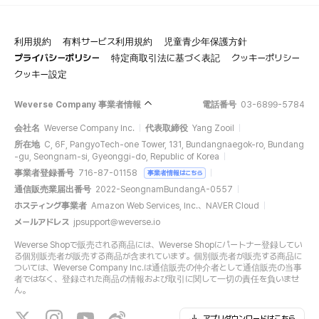
利用規約
有料サービス利用規約
児童青少年保護方針
プライバシーポリシー
特定商取引法に基づく表記
クッキーポリシー
クッキー設定
Weverse Company 事業者情報
電話番号
03-6899-5784
会社名
Weverse Company Inc.
代表取締役
Yang Zooil
所在地
C, 6F, PangyoTech-one Tower, 131, Bundangnaegok-ro, Bundang
-gu, Seongnam-si, Gyeonggi-do, Republic of Korea
事業者登録番号
716-87-01158
事業者情報はこちら
通信販売業届出番号
2022-SeongnamBundangA-0557
ホスティング事業者
Amazon Web Services, Inc.、NAVER Cloud
メールアドレス
jpsupport@weverse.io
Weverse Shopで販売される商品には、Weverse Shopにパートナー登録してい
る個別販売者が販売する商品が含まれています。個別販売者が販売する商品に
ついては、Weverse Company Inc.は通信販売の仲介者として通信販売の当事
者ではなく、登録された商品の情報および取引に関して一切の責任を負いませ
ん。
アプリダウンロードはこちら