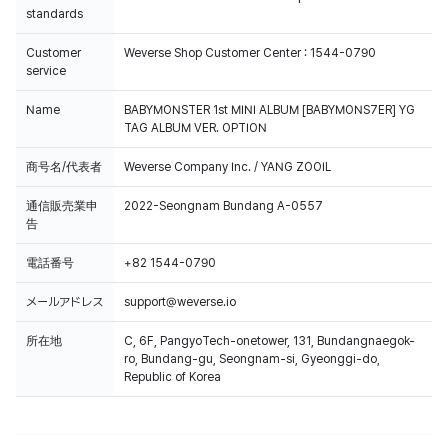
standards
Customer
Weverse Shop Customer Center : 1544-0790
service
Name
BABYMONSTER 1st MINI ALBUM [BABYMONS7ER] YG
TAG ALBUM VER. OPTION
商号名/代表者
Weverse Company Inc. / YANG ZOOIL
通信販売業申
2022-Seongnam Bundang A-0557
告
電話番号
+82 1544-0790
メールアドレス
support@weverse.io
所在地
C, 6F, PangyoTech-onetower, 131, Bundangnaegok-
ro, Bundang-gu, Seongnam-si, Gyeonggi-do,
Republic of Korea