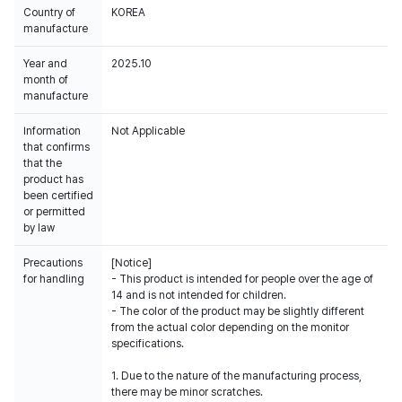
Country of
KOREA
manufacture
Year and
2025.10
month of
manufacture
Information
Not Applicable
that confirms
that the
product has
been certified
or permitted
by law
Precautions
[Notice]
for handling
- This product is intended for people over the age of
14 and is not intended for children.
- The color of the product may be slightly different
from the actual color depending on the monitor
specifications.
1. Due to the nature of the manufacturing process,
there may be minor scratches.