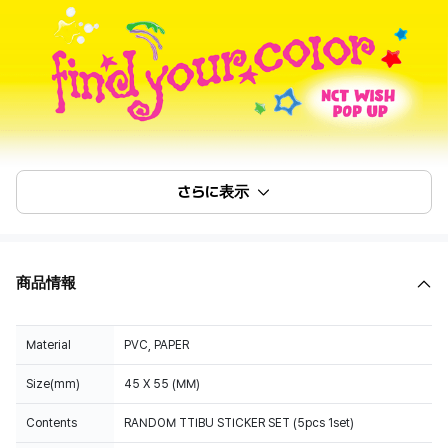
さらに表示
商品情報
Material
PVC, PAPER
Size(mm)
45 X 55 (MM)
Contents
RANDOM TTIBU STICKER SET (5pcs 1set)