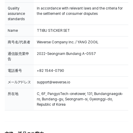
Quality
In accordance with relevant laws and the criteria for
assurance
the settlement of consumer disputes
standards
Name
TTIBU STICKER SET
商号名/代表者
Weverse Company Inc. / YANG ZOOIL
通信販売業申
2022-Seongnam Bundang A-0557
告
電話番号
+82 1544-0790
メールアドレス
support@weverse.io
所在地
C, 6F, PangyoTech-onetower, 131, Bundangnaegok-
ro, Bundang-gu, Seongnam-si, Gyeonggi-do,
Republic of Korea