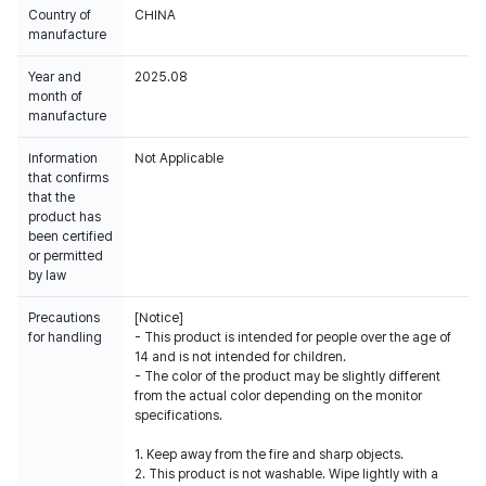
Country of
CHINA
manufacture
Year and
2025.08
month of
manufacture
Information
Not Applicable
that confirms
that the
product has
been certified
or permitted
by law
Precautions
[Notice]
for handling
- This product is intended for people over the age of
14 and is not intended for children.
- The color of the product may be slightly different
from the actual color depending on the monitor
specifications.
1. Keep away from the fire and sharp objects.
2. This product is not washable. Wipe lightly with a