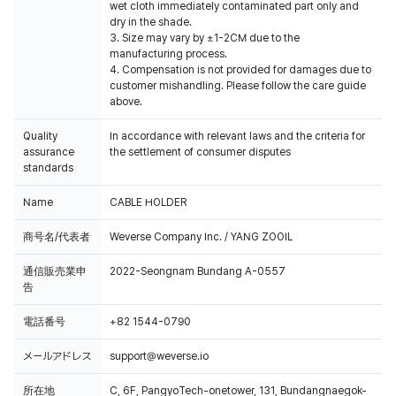
wet cloth immediately contaminated part only and
dry in the shade.
3. Size may vary by ±1-2CM due to the
manufacturing process.
4. Compensation is not provided for damages due to
customer mishandling. Please follow the care guide
above.
Quality
In accordance with relevant laws and the criteria for
assurance
the settlement of consumer disputes
standards
Name
CABLE HOLDER
商号名/代表者
Weverse Company Inc. / YANG ZOOIL
通信販売業申
2022-Seongnam Bundang A-0557
告
電話番号
+82 1544-0790
メールアドレス
support@weverse.io
所在地
C, 6F, PangyoTech-onetower, 131, Bundangnaegok-