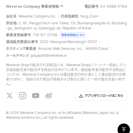
Weverse Company 事業者情報
電話番号
03-6899-5784
会社名
Weverse Company Inc.
代表取締役
Yang Zooil
所在地
C, 6F, PangyoTech-one Tower, 131, Bundangnaegok-ro, Bundang
-gu, Seongnam-si, Gyeonggi-do, Republic of Korea
事業者登録番号
716-87-01158
事業者情報はこちら
通信販売業届出番号
2022-SeongnamBundangA-0557
ホスティング事業者
Amazon Web Services, Inc.、NAVER Cloud
メールアドレス
jpsupport@weverse.io
Weverse Shopで販売される商品には、Weverse Shopにパートナー登録してい
る個別販売者が販売する商品が含まれています。個別販売者が販売する商品に
ついては、Weverse Company Inc.は通信販売の仲介者として通信販売の当事
者ではなく、登録された商品の情報および取引に関して一切の責任を負いませ
ん。
アプリダウンロードはこちら
©
2026 Weverse Company Inc. or its affiliates (Weverse Japan Inc. &
Weverse America Inc.) all rights reserved.