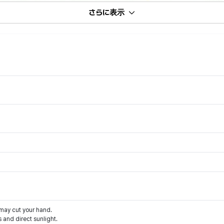
さらに表示
 may cut your hand.
 and direct sunlight.