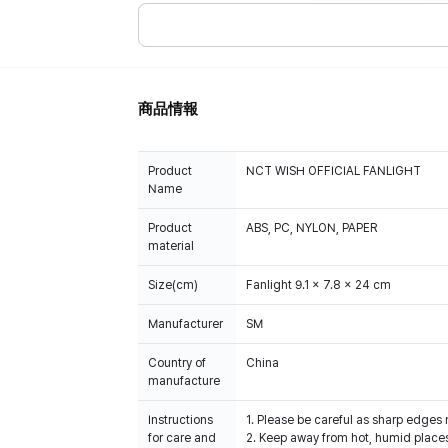
商品情報
Product
NCT WISH OFFICIAL FANLIGHT
Name
Product
ABS, PC, NYLON, PAPER
material
Size(cm)
Manufacturer
SM
Country of
China
manufacture
Instructions
1. Please be careful as sharp edges
for care and
2. Keep away from hot, humid places