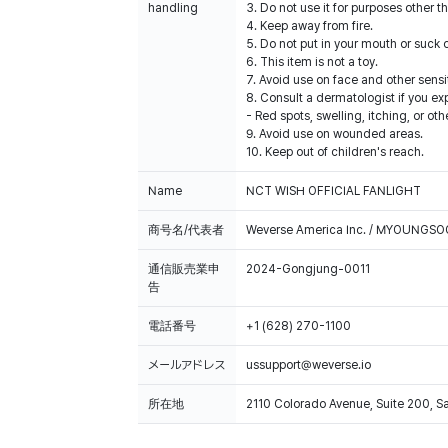
handling
3. Do not use it for purposes other t
4. Keep away from fire.
5. Do not put in your mouth or suck o
6. This item is not a toy.
7. Avoid use on face and other sensi
8. Consult a dermatologist if you e
- Red spots, swelling, itching, or othe
9. Avoid use on wounded areas.
10. Keep out of children's reach.
Name
NCT WISH OFFICIAL FANLIGHT
商号名/代表者
Weverse America Inc. / MYOUNGS
通信販売業申
2024-Gongjung-0011
告
電話番号
+1 (628) 270-1100
メールアドレス
ussupport@weverse.io
所在地
2110 Colorado Avenue, Suite 200, 