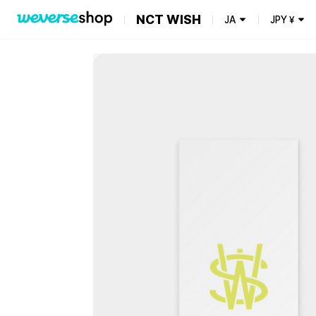
NCT WISH
JA
JPY
¥