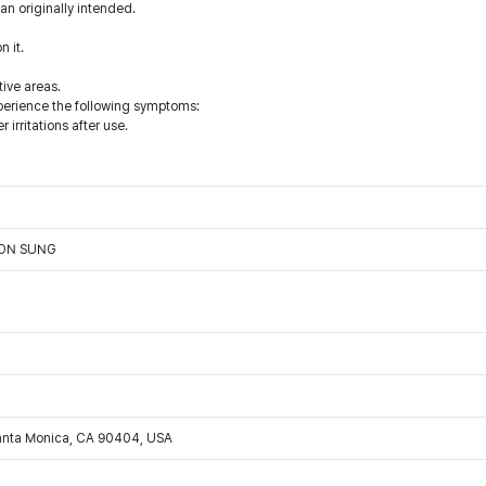
han originally intended.
n it.
tive areas.
xperience the following symptoms:
r irritations after use.
OON SUNG
Santa Monica, CA 90404, USA