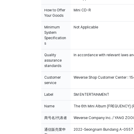
How to Offer
Mini CD-R
Your Goods
Minimum
Not Applicable
System
Specification
s
Quality
In accordance with relevant laws and
assurance
standards
Customer
Weverse Shop Customer Center : 1
service
Label
SM ENTERTAINMENT
Name
The 6th Mini Album [FREQUENCY] (P
商号名/代表者
Weverse Company Inc. / YANG ZOOI
通信販売業申
2022-Seongnam Bundang A-0557