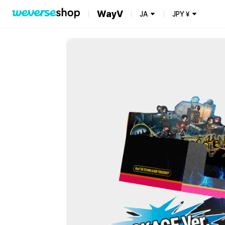
WayV
JA
JPY
¥