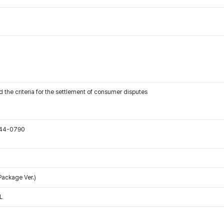
 the criteria for the settlement of consumer disputes
544-0790
ackage Ver.)
L