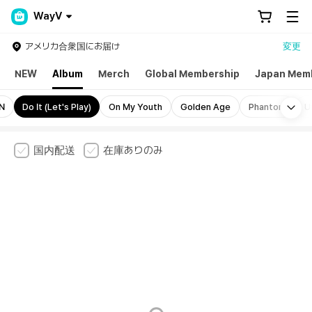
WayV
アメリカ合衆国にお届け
変更
NEW
Album
Merch
Global Membership
Japan Mem
Mo
N
Do It (Let's Play)
On My Youth
Golden Age
Phantom
U
国内配送
在庫ありのみ