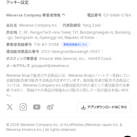
クッキー設定
Weverse Company 事業者情報
電話番号
03-6899-5784
会社名
Weverse Company Inc.
代表取締役
Yang Zooil
所在地
C, 6F, PangyoTech-one Tower, 131, Bundangnaegok-ro, Bundang
-gu, Seongnam-si, Gyeonggi-do, Republic of Korea
事業者登録番号
716-87-01158
事業者情報はこちら
通信販売業届出番号
2022-SeongnamBundangA-0557
ホスティング事業者
Amazon Web Services, Inc.、NAVER Cloud
メールアドレス
jpsupport@weverse.io
Weverse Shopで販売される商品には、Weverse Shopにパートナー登録してい
る個別販売者が販売する商品が含まれています。個別販売者が販売する商品に
ついては、Weverse Company Inc.は通信販売の仲介者として通信販売の当事
者ではなく、登録された商品の情報および取引に関して一切の責任を負いませ
ん。
アプリダウンロードはこちら
©
2026 Weverse Company Inc. or its affiliates (Weverse Japan Inc. &
Weverse America Inc.) all rights reserved.