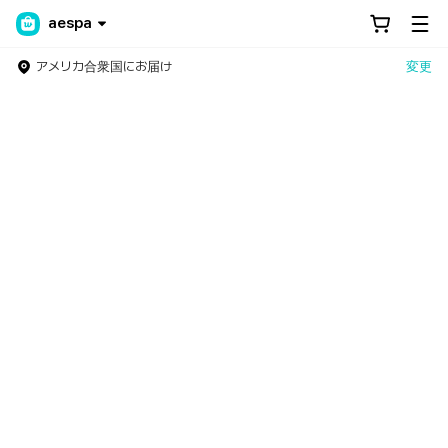
aespa
アメリカ合衆国にお届け
変更
Weverse Shop - All Things for Fans!
世界中のファンのためのNo.1アーティスト公式グッズストア！グ