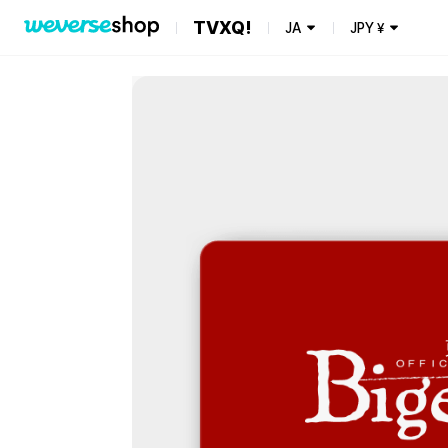
TVXQ!
JA
JPY
¥