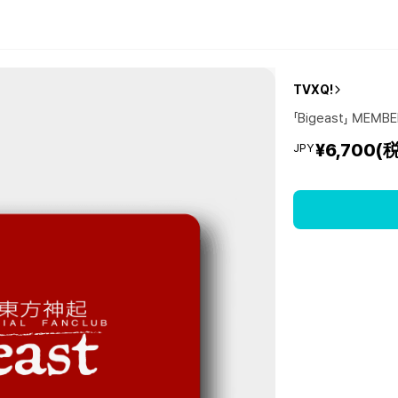
TVXQ!
「Bigeast」 MEMBE
¥6,700
(
JPY