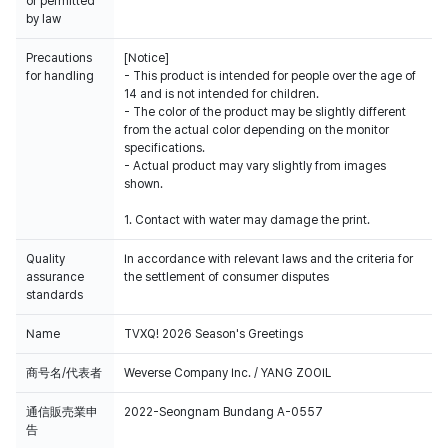
or permitted
by law
Precautions
[Notice]
for handling
- This product is intended for people over the age of
14 and is not intended for children.
- The color of the product may be slightly different
from the actual color depending on the monitor
specifications.
- Actual product may vary slightly from images
shown.
1. Contact with water may damage the print.
Quality
In accordance with relevant laws and the criteria for
assurance
the settlement of consumer disputes
standards
Name
TVXQ! 2026 Season's Greetings
商号名/代表者
Weverse Company Inc. / YANG ZOOIL
通信販売業申
2022-Seongnam Bundang A-0557
告