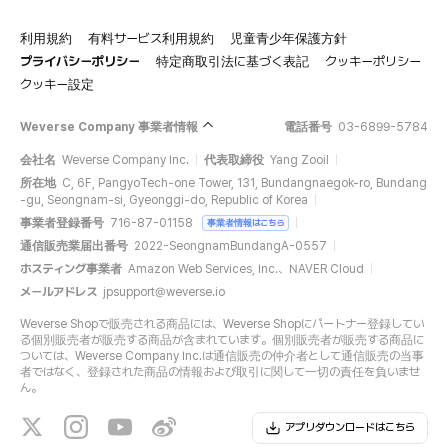
利用規約
有料サービス利用規約
児童青少年保護方針
プライバシーポリシー
特定商取引法に基づく表記
クッキーポリシー
クッキー設定
Weverse Company 事業者情報
電話番号
03-6899-5784
会社名
Weverse Company Inc.
代表取締役
Yang Zooil
所在地
C, 6F, PangyoTech-one Tower, 131, Bundangnaegok-ro, Bundang
-gu, Seongnam-si, Gyeonggi-do, Republic of Korea
事業者登録番号
716-87-01158
事業者情報はこちら
通信販売業届出番号
2022-SeongnamBundangA-0557
ホスティング事業者
Amazon Web Services, Inc.、NAVER Cloud
メールアドレス
jpsupport@weverse.io
Weverse Shopで販売される商品には、Weverse Shopにパートナー登録してい
る個別販売者が販売する商品が含まれています。個別販売者が販売する商品に
ついては、Weverse Company Inc.は通信販売の仲介者として通信販売の当事
者ではなく、登録された商品の情報および取引に関して一切の責任を負いませ
ん。
アプリダウンロードはこちら