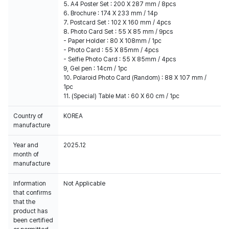
5. A4 Poster Set : 200 X 287 mm / 8pcs
6. Brochure : 174 X 233 mm / 14p
7. Postcard Set : 102 X 160 mm / 4pcs
8. Photo Card Set : 55 X 85 mm / 9pcs
- Paper Holder : 80 X 108mm / 1pc
- Photo Card : 55 X 85mm / 4pcs
- Selfie Photo Card : 55 X 85mm / 4pcs
9, Gel pen : 14cm / 1pc
10. Polaroid Photo Card (Random) : 88 X 107 mm /
1pc
11. (Special) Table Mat : 60 X 60 cm / 1pc
Country of
KOREA
manufacture
Year and
2025.12
month of
manufacture
Information
Not Applicable
that confirms
that the
product has
been certified