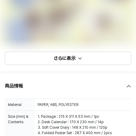
さらに表示
商品情報
Material
PAPER, ABS, POLYESTER
Size (mm) &
1. Package : 215 X 311 X 53 mm / 1pc
Contents
2. Desk Calendar : 170 X 230 mm / 14p
3. Soft Cover Diary : 148 X 210 mm / 120p
4. Folded Poster Set : 287 X 400 mm / 2pcs