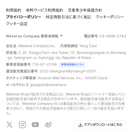
利用規約
有料サービス利用規約
児童青少年保護方針
プライバシーポリシー
特定商取引法に基づく表記
クッキーポリシー
クッキー設定
Weverse Company 事業者情報
電話番号
03-6899-5784
会社名
Weverse Company Inc.
代表取締役
Yang Zooil
所在地
C, 6F, PangyoTech-one Tower, 131, Bundangnaegok-ro, Bundang
-gu, Seongnam-si, Gyeonggi-do, Republic of Korea
事業者登録番号
716-87-01158
事業者情報はこちら
通信販売業届出番号
2022-SeongnamBundangA-0557
ホスティング事業者
Amazon Web Services, Inc.、NAVER Cloud
メールアドレス
jpsupport@weverse.io
Weverse Shopで販売される商品には、Weverse Shopにパートナー登録してい
る個別販売者が販売する商品が含まれています。個別販売者が販売する商品に
ついては、Weverse Company Inc.は通信販売の仲介者として通信販売の当事
者ではなく、登録された商品の情報および取引に関して一切の責任を負いませ
ん。
アプリダウンロードはこちら