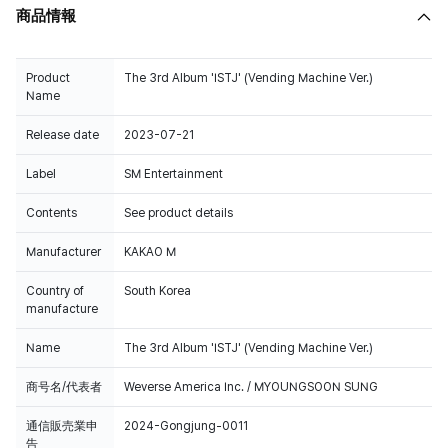
商品情報
Product
The 3rd Album 'ISTJ' (Vending Machine Ver.)
Name
Release date
2023-07-21
Label
SM Entertainment
Contents
See product details
Manufacturer
KAKAO M
Country of
South Korea
manufacture
Name
The 3rd Album 'ISTJ' (Vending Machine Ver.)
商号名/代表者
Weverse America Inc. / MYOUNGSOON SUNG
通信販売業申
2024-Gongjung-0011
告