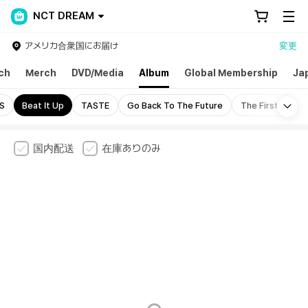
NCT DREAM
アメリカ合衆国にお届け
変更
ch
Merch
DVD/Media
Album
Global Membership
Ja
Mo
S
Beat It Up
TASTE
Go Back To The Future
The Firstfruit
国内配送
在庫ありのみ