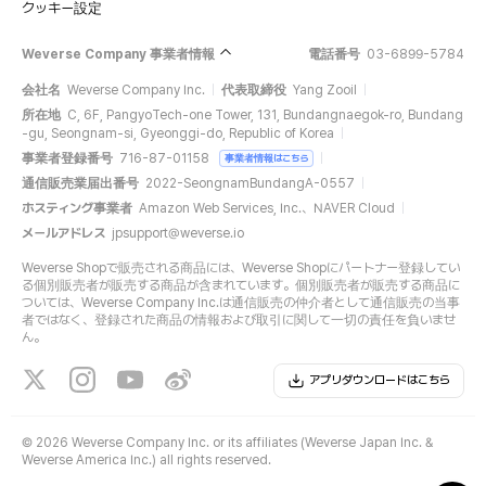
クッキー設定
Weverse Company 事業者情報
電話番号
03-6899-5784
会社名
Weverse Company Inc.
代表取締役
Yang Zooil
所在地
C, 6F, PangyoTech-one Tower, 131, Bundangnaegok-ro, Bundang
-gu, Seongnam-si, Gyeonggi-do, Republic of Korea
事業者登録番号
716-87-01158
事業者情報はこちら
通信販売業届出番号
2022-SeongnamBundangA-0557
ホスティング事業者
Amazon Web Services, Inc.、NAVER Cloud
メールアドレス
jpsupport@weverse.io
Weverse Shopで販売される商品には、Weverse Shopにパートナー登録してい
る個別販売者が販売する商品が含まれています。個別販売者が販売する商品に
ついては、Weverse Company Inc.は通信販売の仲介者として通信販売の当事
者ではなく、登録された商品の情報および取引に関して一切の責任を負いませ
ん。
アプリダウンロードはこちら
©
2026 Weverse Company Inc. or its affiliates (Weverse Japan Inc. &
Weverse America Inc.) all rights reserved.