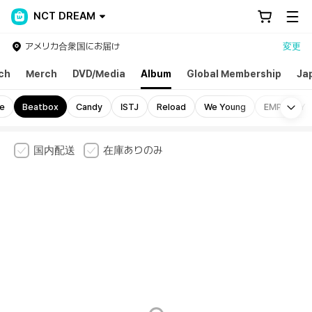
NCT DREAM
アメリカ合衆国にお届け
変更
ch
Merch
DVD/Media
Album
Global Membership
Ja
Mo
de
Beatbox
Candy
ISTJ
Reload
We Young
EMPATHY
国内配送
在庫ありのみ