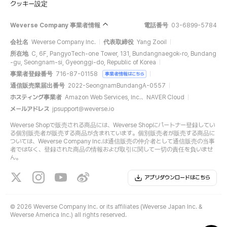
クッキー設定
Weverse Company 事業者情報
電話番号
03-6899-5784
会社名
Weverse Company Inc.
代表取締役
Yang Zooil
所在地
C, 6F, PangyoTech-one Tower, 131, Bundangnaegok-ro, Bundang
-gu, Seongnam-si, Gyeonggi-do, Republic of Korea
事業者登録番号
716-87-01158
事業者情報はこちら
通信販売業届出番号
2022-SeongnamBundangA-0557
ホスティング事業者
Amazon Web Services, Inc.、NAVER Cloud
メールアドレス
jpsupport@weverse.io
Weverse Shopで販売される商品には、Weverse Shopにパートナー登録してい
る個別販売者が販売する商品が含まれています。個別販売者が販売する商品に
ついては、Weverse Company Inc.は通信販売の仲介者として通信販売の当事
者ではなく、登録された商品の情報および取引に関して一切の責任を負いませ
ん。
アプリダウンロードはこちら
©
2026 Weverse Company Inc. or its affiliates (Weverse Japan Inc. &
Weverse America Inc.) all rights reserved.