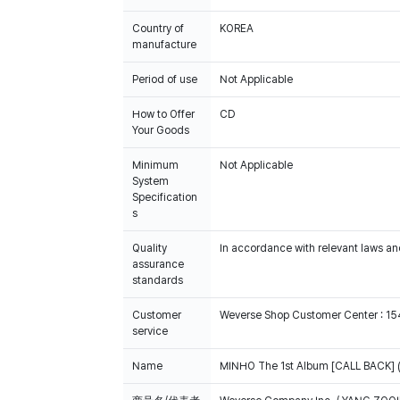
Country of
KOREA
manufacture
Period of use
Not Applicable
How to Offer
CD
Your Goods
Minimum
Not Applicable
System
Specification
s
Quality
In accordance with relevant laws and
assurance
standards
Customer
Weverse Shop Customer Center : 1
service
Name
MINHO The 1st Album [CALL BACK] (