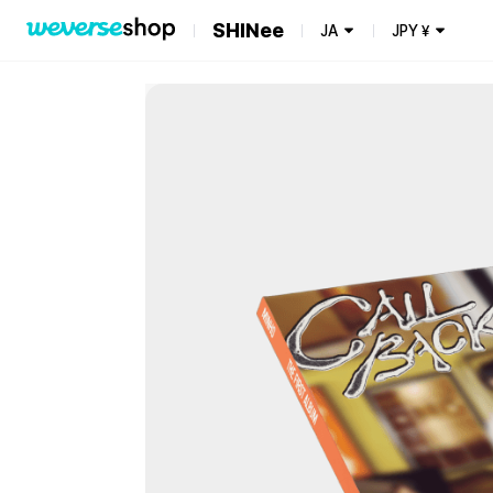
SHINee
JA
JPY
¥