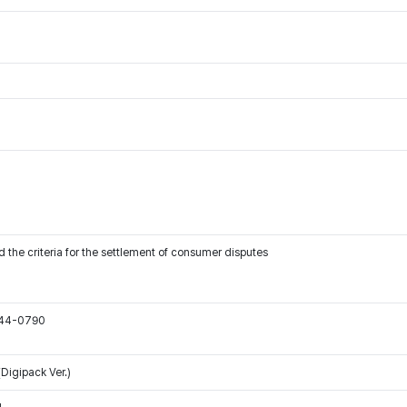
 the criteria for the settlement of consumer disputes
544-0790
Digipack Ver.)