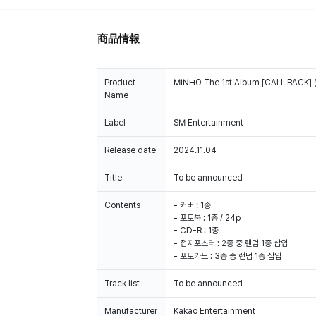
商品情報
Product
MINHO The 1st Album [CALL BACK] (
Name
Label
SM Entertainment
Release date
2024.11.04
Title
To be announced
Contents
- 커버 : 1종
- 포토북 : 1종 / 24p
- CD-R : 1종
- 접지포스터 : 2종 중 랜덤 1종 삽입
- 포토카드 : 3종 중 랜덤 1종 삽입
Track list
To be announced
Manufacturer
Kakao Entertainment