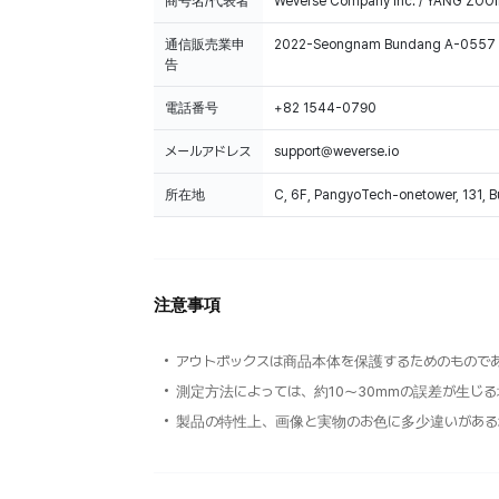
商号名/代表者
Weverse Company Inc. / YANG ZOOI
通信販売業申
2022-Seongnam Bundang A-0557
告
電話番号
+82 1544-0790
メールアドレス
support@weverse.io
所在地
C, 6F, PangyoTech-onetower, 131, 
注意事項
アウトボックスは商品本体を保護するためのもので
測定方法によっては、約10～30mmの誤差が生じ
製品の特性上、画像と実物のお色に多少違いがある