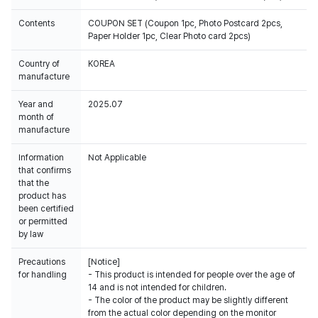
Contents
COUPON SET (Coupon 1pc, Photo Postcard 2pcs,
Paper Holder 1pc, Clear Photo card 2pcs)
Country of
KOREA
manufacture
Year and
2025.07
month of
manufacture
Information
Not Applicable
that confirms
that the
product has
been certified
or permitted
by law
Precautions
[Notice]
for handling
- This product is intended for people over the age of
14 and is not intended for children.
- The color of the product may be slightly different
from the actual color depending on the monitor