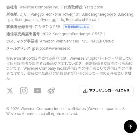
会社名
Weverse Company Inc.
代表取締役
Yang Zooil
所在地
C, 6F, PangyoTech-one Tower, 131, Bundangnaegok-ro, Bundang
-gu, Seongnam-si, Gyeonggi-do, Republic of Korea
事業者登録番号
716-87-01158
事業者情報はこちら
通信販売業届出番号
2022-SeongnamBundangA-0557
ホスティング事業者
Amazon Web Services, Inc.、NAVER Cloud
メールアドレス
jpsupport@weverse.io
Weverse Shopで販売される商品には、Weverse Shopにパートナー登録してい
る個別販売者が販売する商品が含まれています。個別販売者が販売する商品に
ついては、Weverse Company Inc.は通信販売の仲介者として通信販売の当事
者ではなく、登録された商品の情報および取引に関して一切の責任を負いませ
ん。
アプリダウンロードはこちら
©
2026 Weverse Company Inc. or its affiliates (Weverse Japan Inc. &
Weverse America Inc.) all rights reserved.