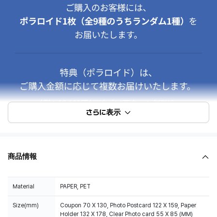
さらに表示
商品情報
Material
PAPER, PET
Size(mm)
Coupon 70 X 130, Photo Postcard 122 X 159, Paper
Holder 132 X 178, Clear Photo card 55 X 85 (MM)