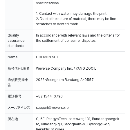
specifications.
1. Contact with water may damage the print.
2. Due to the nature of material, there may be fine
scratches or dented mark.
Quality
In accordance with relevant laws and the criteria for
assurance
the settlement of consumer disputes
standards
Name
COUPON SET
商号名/代表者
Weverse Company Inc. / YANG ZOOIL
通信販売業申
2022-Seongnam Bundang A-0557
告
電話番号
+82 1544-0790
メールアドレス
support@weverse.io
所在地
C, 6F, PangyoTech-onetower, 131, Bundangnaegok-
ro, Bundang-gu, Seongnam-si, Gyeonggi-do,
Republic of Korea