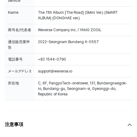
service
Name
The 11th Album [The Road] (SMini Ver.) (SMART
ALBUM) (DONGHAE ver.)
商号名/代表者
Weverse Company Inc. / YANG ZOOIL
通信販売業申
2022-Seongnam Bundang A-0557
告
電話番号
+82 1544-0790
メールアドレス
support@weverse.io
所在地
C, 6F, PangyoTech-onetower, 131, Bundangnaegok-
ro, Bundang-gu, Seongnam-si, Gyeonggi-do,
Republic of Korea
注意事項