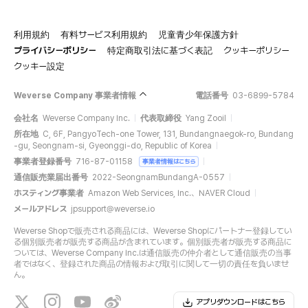
利用規約
有料サービス利用規約
児童青少年保護方針
プライバシーポリシー
特定商取引法に基づく表記
クッキーポリシー
クッキー設定
Weverse Company 事業者情報
電話番号
03-6899-5784
会社名
Weverse Company Inc.
代表取締役
Yang Zooil
所在地
C, 6F, PangyoTech-one Tower, 131, Bundangnaegok-ro, Bundang
-gu, Seongnam-si, Gyeonggi-do, Republic of Korea
事業者登録番号
716-87-01158
事業者情報はこちら
通信販売業届出番号
2022-SeongnamBundangA-0557
ホスティング事業者
Amazon Web Services, Inc.、NAVER Cloud
メールアドレス
jpsupport@weverse.io
Weverse Shopで販売される商品には、Weverse Shopにパートナー登録してい
る個別販売者が販売する商品が含まれています。個別販売者が販売する商品に
ついては、Weverse Company Inc.は通信販売の仲介者として通信販売の当事
者ではなく、登録された商品の情報および取引に関して一切の責任を負いませ
ん。
アプリダウンロードはこちら