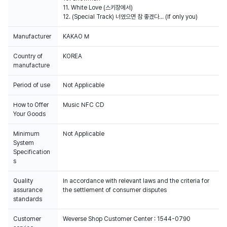
11. White Love (스키장에서)
12. (Special Track) 너였으면 참 좋겠다… (If only you)
Manufacturer
KAKAO M
Country of
KOREA
manufacture
Period of use
Not Applicable
How to Offer
Music NFC CD
Your Goods
Minimum
Not Applicable
System
Specification
s
Quality
In accordance with relevant laws and the criteria for
assurance
the settlement of consumer disputes
standards
Customer
Weverse Shop Customer Center : 1544-0790