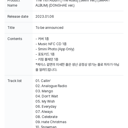
Product
The 11th Album [The Road] (SMini Ver.) (SMART
Name
ALBUM) (DONGHAE ver.)
Release date
2023.01.06
Title
To be announced
Contents
- 커버 1종
- Music NFC CD 1종
- Smini Photo (App Only)
- 포토카드 1종
- 키링 볼체인 1종
*케이스 겉면의 미세한 줄은 생산 공정상 생기는 줄로 하자가 아님
을 알려드립니다.
Track list
01. Callin’
02. Analogue Radio
03. Mango
04. Don’t Wait
05. My Wish
06. Everyday
07. Always
08. Celebrate
09. Hate Christmas
10. Snowman