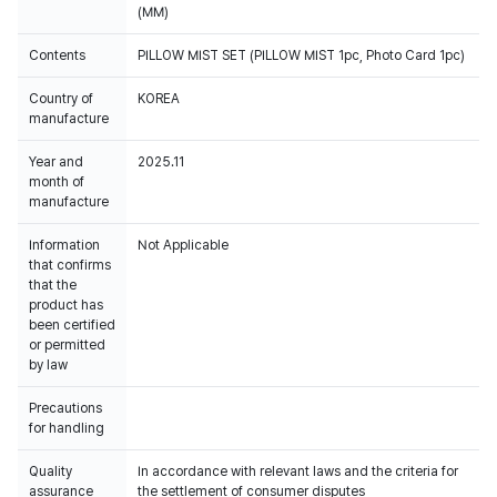
(MM)
Contents
PILLOW MIST SET (PILLOW MIST 1pc, Photo Card 1pc)
Country of
KOREA
manufacture
Year and
2025.11
month of
manufacture
Information
Not Applicable
that confirms
that the
product has
been certified
or permitted
by law
Precautions
for handling
Quality
In accordance with relevant laws and the criteria for
assurance
the settlement of consumer disputes