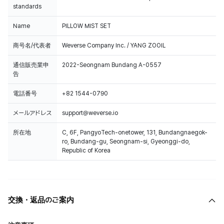
standards
Name
PILLOW MIST SET
商号名/代表者
Weverse Company Inc. / YANG ZOOIL
通信販売業申
2022-Seongnam Bundang A-0557
告
電話番号
+82 1544-0790
メールアドレス
support@weverse.io
所在地
C, 6F, PangyoTech-onetower, 131, Bundangnaegok-
ro, Bundang-gu, Seongnam-si, Gyeonggi-do,
Republic of Korea
交換・返品のご案内