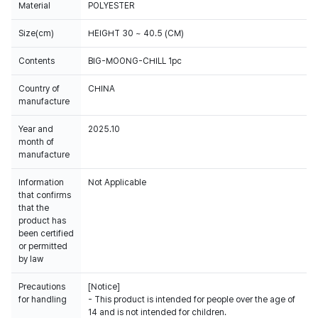
Material
POLYESTER
Size(cm)
HEIGHT 30 ~ 40.5 (CM)
Contents
BIG-MOONG-CHILL 1pc
Country of
CHINA
manufacture
Year and
2025.10
month of
manufacture
Information
Not Applicable
that confirms
that the
product has
been certified
or permitted
by law
Precautions
[Notice]
for handling
- This product is intended for people over the age of
14 and is not intended for children.