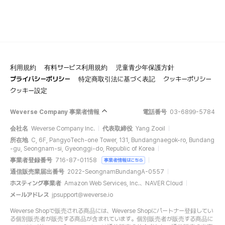
利用規約
有料サービス利用規約
児童青少年保護方針
プライバシーポリシー
特定商取引法に基づく表記
クッキーポリシー
クッキー設定
Weverse Company 事業者情報
電話番号
03-6899-5784
会社名
Weverse Company Inc.
代表取締役
Yang Zooil
所在地
C, 6F, PangyoTech-one Tower, 131, Bundangnaegok-ro, Bundang
-gu, Seongnam-si, Gyeonggi-do, Republic of Korea
事業者登録番号
716-87-01158
事業者情報はこちら
通信販売業届出番号
2022-SeongnamBundangA-0557
ホスティング事業者
Amazon Web Services, Inc.、NAVER Cloud
メールアドレス
jpsupport@weverse.io
Weverse Shopで販売される商品には、Weverse Shopにパートナー登録してい
る個別販売者が販売する商品が含まれています。個別販売者が販売する商品に