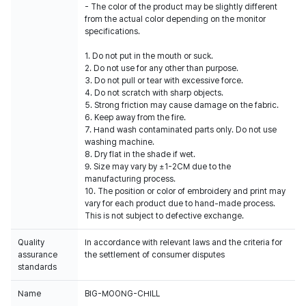
- The color of the product may be slightly different
from the actual color depending on the monitor
specifications.
1. Do not put in the mouth or suck.
2. Do not use for any other than purpose.
3. Do not pull or tear with excessive force.
4. Do not scratch with sharp objects.
5. Strong friction may cause damage on the fabric.
6. Keep away from the fire.
7. Hand wash contaminated parts only. Do not use
washing machine.
8. Dry flat in the shade if wet.
9. Size may vary by ±1-2CM due to the
manufacturing process.
10. The position or color of embroidery and print may
vary for each product due to hand-made process.
This is not subject to defective exchange.
Quality
In accordance with relevant laws and the criteria for
assurance
the settlement of consumer disputes
standards
Name
BIG-MOONG-CHILL