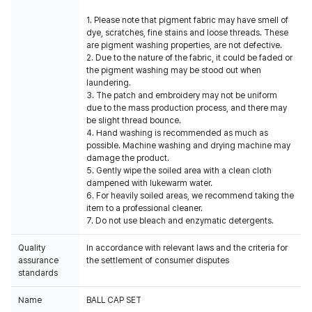
1. Please note that pigment fabric may have smell of
dye, scratches, fine stains and loose threads. These
are pigment washing properties, are not defective.
2. Due to the nature of the fabric, it could be faded or
the pigment washing may be stood out when
laundering.
3. The patch and embroidery may not be uniform
due to the mass production process, and there may
be slight thread bounce.
4. Hand washing is recommended as much as
possible. Machine washing and drying machine may
damage the product.
5. Gently wipe the soiled area with a clean cloth
dampened with lukewarm water.
6. For heavily soiled areas, we recommend taking the
item to a professional cleaner.
7. Do not use bleach and enzymatic detergents.
Quality
In accordance with relevant laws and the criteria for
assurance
the settlement of consumer disputes
standards
Name
BALL CAP SET