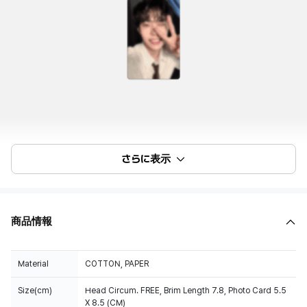
さらに表示
商品情報
Material
COTTON, PAPER
Size(cm)
Head Circum. FREE, Brim Length 7.8, Photo Card 5.5
X 8.5 (CM)