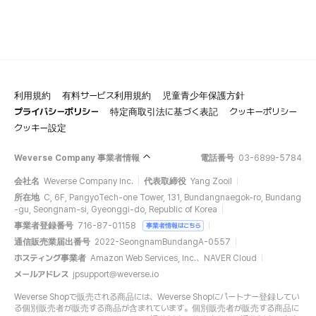
利用規約
有料サービス利用規約
児童青少年保護方針
プライバシーポリシー
特定商取引法に基づく表記
クッキーポリシー
クッキー設定
Weverse Company 事業者情報
電話番号
03-6899-5784
会社名
Weverse Company Inc.
代表取締役
Yang Zooil
所在地
C, 6F, PangyoTech-one Tower, 131, Bundangnaegok-ro, Bundang
-gu, Seongnam-si, Gyeonggi-do, Republic of Korea
事業者登録番号
716-87-01158
事業者情報はこちら
通信販売業届出番号
2022-SeongnamBundangA-0557
ホスティング事業者
Amazon Web Services, Inc.、NAVER Cloud
メールアドレス
jpsupport@weverse.io
Weverse Shopで販売される商品には、Weverse Shopにパートナー登録してい
る個別販売者が販売する商品が含まれています。個別販売者が販売する商品に