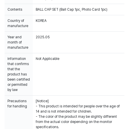
Contents
BALL CAP SET (Ball Cap 1pc, Photo Card 1pc)
Country of
KOREA
manufacture
Year and
2025.05
month of
manufacture
Information
Not Applicable
that confirms
that the
product has
been certified
or permitted
by law
Precautions
[Notice]
for handling
- This product is intended for people over the age of
14 and is not intended for children.
- The color of the product may be slightly different
from the actual color depending on the monitor
specifications.