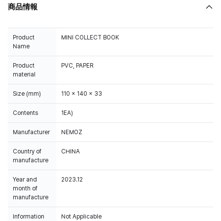
商品情報
Product
MINI COLLECT BOOK
Name
Product
PVC, PAPER
material
Size (mm)
110 x 140 x 33
Contents
1EA)
Manufacturer
NEMOZ
Country of
CHINA
manufacture
Year and
2023.12
month of
manufacture
Information
Not Applicable