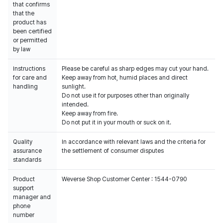
that confirms
that the
product has
been certified
or permitted
by law
Instructions
Please be careful as sharp edges may cut your hand.
for care and
Keep away from hot, humid places and direct
handling
sunlight.
Do not use it for purposes other than originally
intended.
Keep away from fire.
Do not put it in your mouth or suck on it.
Quality
In accordance with relevant laws and the criteria for
assurance
the settlement of consumer disputes
standards
Product
Weverse Shop Customer Center : 1544-0790
support
manager and
phone
number