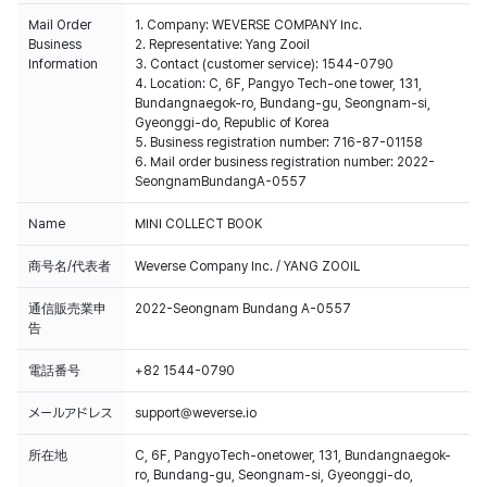
Mail Order
1. Company: WEVERSE COMPANY Inc.
Business
2. Representative: Yang Zooil
Information
3. Contact (customer service): 1544-0790
4. Location: C, 6F, Pangyo Tech-one tower, 131,
Bundangnaegok-ro, Bundang-gu, Seongnam-si,
Gyeonggi-do, Republic of Korea
5. Business registration number: 716-87-01158
6. Mail order business registration number: 2022-
SeongnamBundangA-0557
Name
MINI COLLECT BOOK
商号名/代表者
Weverse Company Inc. / YANG ZOOIL
通信販売業申
2022-Seongnam Bundang A-0557
告
電話番号
+82 1544-0790
メールアドレス
support@weverse.io
所在地
C, 6F, PangyoTech-onetower, 131, Bundangnaegok-
ro, Bundang-gu, Seongnam-si, Gyeonggi-do,