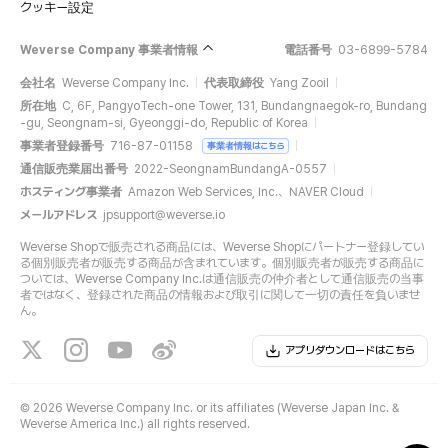
クッキー設定
Weverse Company 事業者情報
電話番号
03-6899-5784
会社名
Weverse Company Inc.
代表取締役
Yang Zooil
所在地
C, 6F, PangyoTech-one Tower, 131, Bundangnaegok-ro, Bundang
-gu, Seongnam-si, Gyeonggi-do, Republic of Korea
事業者登録番号
716-87-01158
事業者情報はこちら
通信販売業届出番号
2022-SeongnamBundangA-0557
ホスティング事業者
Amazon Web Services, Inc.、NAVER Cloud
メールアドレス
jpsupport@weverse.io
Weverse Shopで販売される商品には、Weverse Shopにパートナー登録してい
る個別販売者が販売する商品が含まれています。個別販売者が販売する商品に
ついては、Weverse Company Inc.は通信販売の仲介者として通信販売の当事
者ではなく、登録された商品の情報および取引に関して一切の責任を負いませ
ん。
アプリダウンロードはこちら
©
2026 Weverse Company Inc. or its affiliates (Weverse Japan Inc. &
Weverse America Inc.) all rights reserved.