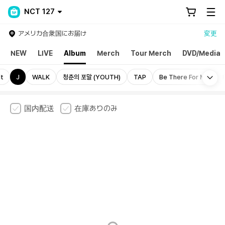
NCT 127
アメリカ合衆国にお届け
変更
NEW
LIVE
Album
Merch
Tour Merch
DVD/Media
Mo
it
J
WALK
청춘의 포말 (YOUTH)
TAP
Be There For Me
国内配送
在庫ありのみ