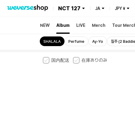
NCT 127
JA
JPY
¥
NEW
Album
LIVE
Merch
Tour Merc
heck
Golden Age
SHALALA
Perfume
Ay-Yo
질주 (2 Baddie
国内配送
在庫ありのみ