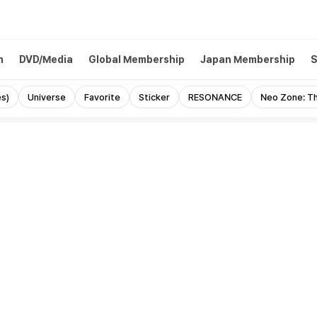
h
DVD/Media
Global Membership
Japan Membership
S
s)
Universe
Favorite
Sticker
RESONANCE
Neo Zone: Th