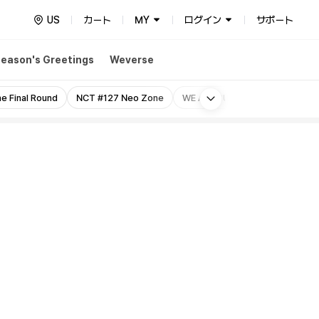
US
カート
MY
ログイン
サポート
eason's Greetings
Weverse
More
e Final Round
NCT #127 Neo Zone
WE ARE SUPERHUMAN
Regu