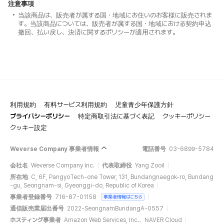
注意事項
当該商品は、販売者が属する国・地域にお住いのお客様に販売されま
す。当該商品については、販売者が属する国・地域における契約申込
撤回、払い戻し、決済に関するポリシーが適用されます。
利用規約
有料サービス利用規約
児童青少年保護方針
プライバシーポリシー
特定商取引法に基づく表記
クッキーポリシー
クッキー設定
Weverse Company 事業者情報
電話番号
03-6899-5784
会社名
Weverse Company Inc.
代表取締役
Yang Zooil
所在地
C, 6F, PangyoTech-one Tower, 131, Bundangnaegok-ro, Bundang
-gu, Seongnam-si, Gyeonggi-do, Republic of Korea
事業者登録番号
716-87-01158
事業者情報はこちら
通信販売業届出番号
2022-SeongnamBundangA-0557
ホスティング事業者
Amazon Web Services, Inc.、NAVER Cloud