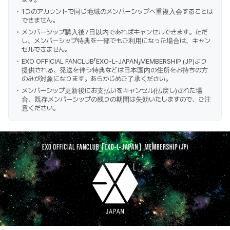
1つのアカウントで同じ地域のメンバーシップへ重複入会することは
できません。
メンバーシップ購入後7日以内であればキャンセルできます。ただ
し、メンバーシップ特典を一部でもご利用になった場合は、キャン
セルできません。
EXO OFFICIAL FANCLUB「EXO-L-JAPAN」MEMBERSHIP (JP)より
提供される、発送を伴う特典などは日本国内の住所をお持ちの方
のみが対象になります。あらかじめご了承ください。
メンバーシップ更新後にお支払いをキャンセル(払戻し)された場
合、既存メンバーシップの残りの期間は失効いたしますので、ご注
意ください。