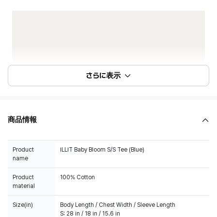
さらに表示
商品情報
Product
ILLIT Baby Bloom S/S Tee (Blue)
name
Product
100% Cotton
material
Size(in)
Body Length / Chest Width / Sleeve Length
S: 28 in / 18 in / 15.6 in