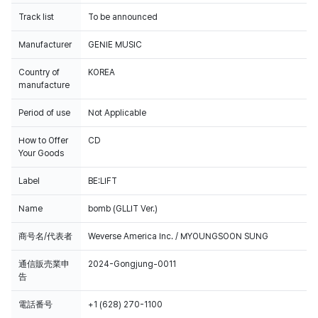
Track list
To be announced
Manufacturer
GENIE MUSIC
Country of
KOREA
manufacture
Period of use
Not Applicable
How to Offer
CD
Your Goods
Label
BE:LIFT
Name
bomb (GLLIT Ver.)
商号名/代表者
Weverse America Inc. / MYOUNGSOON SUNG
通信販売業申
2024-Gongjung-0011
告
電話番号
+1 (628) 270-1100