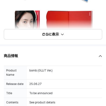
さらに表示
商品情報
Product
bomb (GLLIT Ver.)
Name
Release date
25.06.27
Title
To be announced
Contents
See product details