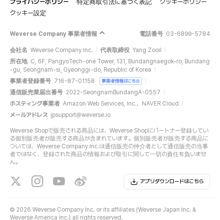
プライバシーポリシー
特定商取引法に基づく表記
クッキーポリシー
クッキー設定
Weverse Company 事業者情報
電話番号
03-6899-5784
会社名
Weverse Company Inc.
代表取締役
Yang Zooil
所在地
C, 6F, PangyoTech-one Tower, 131, Bundangnaegok-ro, Bundang
-gu, Seongnam-si, Gyeonggi-do, Republic of Korea
事業者登録番号
716-87-01158
事業者情報はこちら
通信販売業届出番号
2022-SeongnamBundangA-0557
ホスティング事業者
Amazon Web Services, Inc.、NAVER Cloud
メールアドレス
jpsupport@weverse.io
Weverse Shopで販売される商品には、Weverse Shopにパートナー登録してい
る個別販売者が販売する商品が含まれています。個別販売者が販売する商品に
ついては、Weverse Company Inc.は通信販売の仲介者として通信販売の当事
者ではなく、登録された商品の情報および取引に関して一切の責任を負いませ
ん。
アプリダウンロードはこちら
©
2026 Weverse Company Inc. or its affiliates (Weverse Japan Inc. &
Weverse America Inc.) all rights reserved.