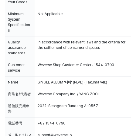
Your Goods
Minimum
Not Applicable
System
Specification
s
Quality
In accordance with relevant laws and the criteria for
assurance
the settlement of consumer disputes
standards
Customer
Weverse Shop Customer Center : 1544-0790
service
Weverse Shopでご購入いただいたCDの販売数データは、HANTEOチャート
とCircleチャートに反映されます。
Name
SINGLE ALBUM '나비' (PLVE) (Takuma ver.)
Weverse Shopでの購入認証及びアンケート参加用のQRカードは、初回プレ
ス分にのみ封入されます。
商号名/代表者
Weverse Company Inc. / YANG ZOOIL
通信販売業申
2022-Seongnam Bundang A-0557
告
電話番号
+82 1544-0790
メールアドレス
support@weverse.io