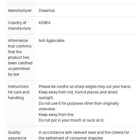
Manufacturer
Dreamus
Country of
KOREA
manufacture
Information
Not Applicable
that confirms
that the
product has
been certified
or permitted
by law
Instructions
Please be careful as sharp edges may cut your hand.
for care and
Keep away from hot, humid places and direct
handling
sunlight.
Do not use it for purposes other than originally
intended.
Keep away from fire.
Do not put in your mouth or suck on it.
Quality
In accordance with relevant laws and the criteria for
assurance
the settlement of consumer disputes