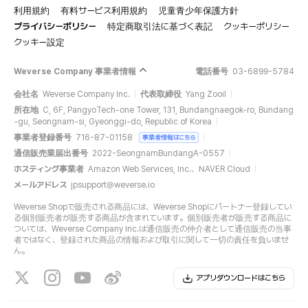
利用規約
有料サービス利用規約
児童青少年保護方針
プライバシーポリシー
特定商取引法に基づく表記
クッキーポリシー
クッキー設定
Weverse Company 事業者情報
電話番号
03-6899-5784
会社名
Weverse Company Inc.
代表取締役
Yang Zooil
所在地
C, 6F, PangyoTech-one Tower, 131, Bundangnaegok-ro, Bundang
-gu, Seongnam-si, Gyeonggi-do, Republic of Korea
事業者登録番号
716-87-01158
事業者情報はこちら
通信販売業届出番号
2022-SeongnamBundangA-0557
ホスティング事業者
Amazon Web Services, Inc.、NAVER Cloud
メールアドレス
jpsupport@weverse.io
Weverse Shopで販売される商品には、Weverse Shopにパートナー登録してい
る個別販売者が販売する商品が含まれています。個別販売者が販売する商品に
ついては、Weverse Company Inc.は通信販売の仲介者として通信販売の当事
者ではなく、登録された商品の情報および取引に関して一切の責任を負いませ
ん。
アプリダウンロードはこちら