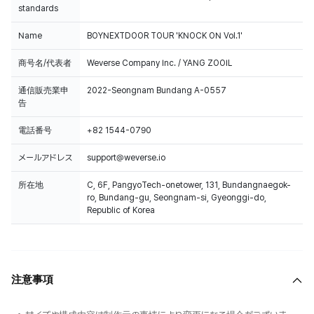
standards
Name
BOYNEXTDOOR TOUR 'KNOCK ON Vol.1'
商号名/代表者
Weverse Company Inc. / YANG ZOOIL
通信販売業申
2022-Seongnam Bundang A-0557
告
電話番号
+82 1544-0790
メールアドレス
support@weverse.io
所在地
C, 6F, PangyoTech-onetower, 131, Bundangnaegok-
ro, Bundang-gu, Seongnam-si, Gyeonggi-do,
Republic of Korea
注意事項