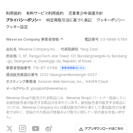
利用規約
有料サービス利用規約
児童青少年保護方針
プライバシーポリシー
特定商取引法に基づく表記
クッキーポリシー
クッキー設定
Weverse Company 事業者情報
電話番号
03-6899-5784
会社名
Weverse Company Inc.
代表取締役
Yang Zooil
所在地
C, 6F, PangyoTech-one Tower, 131, Bundangnaegok-ro, Bundang
-gu, Seongnam-si, Gyeonggi-do, Republic of Korea
事業者登録番号
716-87-01158
事業者情報はこちら
通信販売業届出番号
2022-SeongnamBundangA-0557
ホスティング事業者
Amazon Web Services, Inc.、NAVER Cloud
メールアドレス
jpsupport@weverse.io
Weverse Shopで販売される商品には、Weverse Shopにパートナー登録してい
る個別販売者が販売する商品が含まれています。個別販売者が販売する商品に
ついては、Weverse Company Inc.は通信販売の仲介者として通信販売の当事
者ではなく、登録された商品の情報および取引に関して一切の責任を負いませ
ん。
アプリダウンロードはこちら