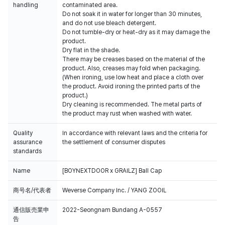
handling
contaminated area.
Do not soak it in water for longer than 30 minutes,
and do not use bleach detergent.
Do not tumble-dry or heat-dry as it may damage the
product.
Dry flat in the shade.
There may be creases based on the material of the
product. Also, creases may fold when packaging.
(When ironing, use low heat and place a cloth over
the product. Avoid ironing the printed parts of the
product.)
Dry cleaning is recommended. The metal parts of
the product may rust when washed with water.
Quality
In accordance with relevant laws and the criteria for
assurance
the settlement of consumer disputes
standards
Name
[BOYNEXTDOOR x GRAILZ] Ball Cap
商号名/代表者
Weverse Company Inc. / YANG ZOOIL
通信販売業申
2022-Seongnam Bundang A-0557
告