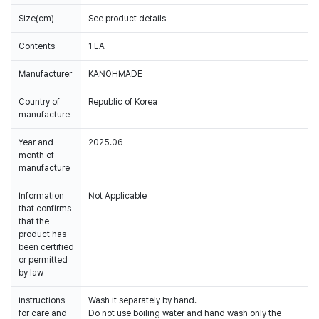
Size(cm)
See product details
Contents
1 EA
Manufacturer
KANOHMADE
Country of
Republic of Korea
manufacture
Year and
2025.06
month of
manufacture
Information
Not Applicable
that confirms
that the
product has
been certified
or permitted
by law
Instructions
Wash it separately by hand.
for care and
Do not use boiling water and hand wash only the