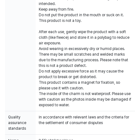
intended.
Keep away from fire.
Do not put the product in the mouth or suck on it.
This product is not a toy.
After each use, gently wipe the product with a soft
cloth (like fleece) and store it in a polybag to reduce
air exposure.
Avoid wearing in excessively dry or humid places.
There may be small scratches and welded marks
due to the manufacturing process. Please note that
this is not a product defect.
Do not apply excessive force as it may cause the
product to break or get distorted.
This product contains a magnet for fixation, so
please use it with caution.
The inside of the charm is not waterproof. Please use
with caution as the photos inside may be damaged if
exposed to water.
Quality
In accordance with relevant laws and the criteria for
assurance
the settlement of consumer disputes
standards