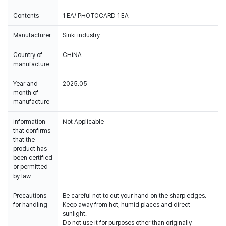
Contents
1 EA/ PHOTOCARD 1 EA
Manufacturer
Sinki industry
Country of
CHINA
manufacture
Year and
2025.05
month of
manufacture
Information
Not Applicable
that confirms
that the
product has
been certified
or permitted
by law
Precautions
Be careful not to cut your hand on the sharp edges.
for handling
Keep away from hot, humid places and direct
sunlight.
Do not use it for purposes other than originally