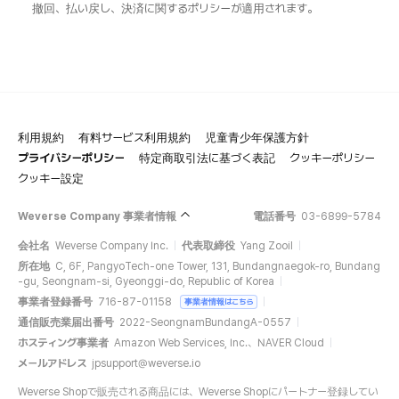
撤回、払い戻し、決済に関するポリシーが適用されます。
利用規約
有料サービス利用規約
児童青少年保護方針
プライバシーポリシー
特定商取引法に基づく表記
クッキーポリシー
クッキー設定
Weverse Company 事業者情報
電話番号
03-6899-5784
会社名
Weverse Company Inc.
代表取締役
Yang Zooil
所在地
C, 6F, PangyoTech-one Tower, 131, Bundangnaegok-ro, Bundang
-gu, Seongnam-si, Gyeonggi-do, Republic of Korea
事業者登録番号
716-87-01158
事業者情報はこちら
通信販売業届出番号
2022-SeongnamBundangA-0557
ホスティング事業者
Amazon Web Services, Inc.、NAVER Cloud
メールアドレス
jpsupport@weverse.io
Weverse Shopで販売される商品には、Weverse Shopにパートナー登録してい