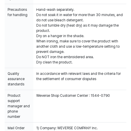
Precautions
Hand-wash separately.
for handling
Do not soak it in water for more than 30 minutes, and
do not use bleach detergent.
Do not tumble dry (heat dry) as it may damage the
product.
Dry on a hanger in the shade.
When ironing, make sure to cover the product with
another cloth and use a low-temperature setting to
prevent damage.
Do NOT iron the embroidered area.
Dry clean the product.
Quality
In accordance with relevant laws and the criteria for
assurance
the settlement of consumer disputes
standards
Product
Weverse Shop Customer Center : 1544-0790
support
manager and
phone
number
Mail Order
1) Company: WEVERSE COMPANY Inc.