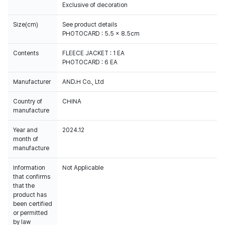
Exclusive of decoration
Size(cm)
See product details
PHOTOCARD : 5.5 x 8.5cm
Contents
FLEECE JACKET : 1 EA
PHOTOCARD : 6 EA
Manufacturer
AND.H Co., Ltd
Country of
CHINA
manufacture
Year and
2024.12
month of
manufacture
Information
Not Applicable
that confirms
that the
product has
been certified
or permitted
by law