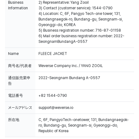
Business
2) Representative: Yang Zooil
Information
3) Contact (customer service): 1544-0790
4) Location: C, 6F, Pangyo Tech-one tower, 131,
Bundangnaegok-ro, Bundang-gu, Seongnam-si,
Gyeonggi-do, KOREA
5) Business registration number: 716-87-01158
6) Mail order business registration number: 2022-
SeongnamBundangA-0557
Name
FLEECE JACKET
商号名/代表者
Weverse Company Inc. / YANG ZOOIL
通信販売業申
2022-Seongnam Bundang A-0557
告
電話番号
+82 1544-0790
メールアドレス
support@weverse.io
所在地
C, 6F, PangyoTech-onetower, 131, Bundangnaegok-
ro, Bundang-gu, Seongnam-si, Gyeonggi-do,
Republic of Korea