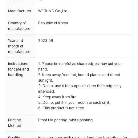
Manufacturer
WEBLING Co.,Ltd
Country of
Republic of Korea
manufacture
Year and
2023.09
month of
manufacture
Instructions
1. Please be careful as sharp edges may cut your
for care and
hand.
handling
2. Keep away from hot, humid places and direct
sunlight.
3. Do not use it for purposes other than originally
intended.
4. Keep away from fire.
5. Do not put it in your mouth or suck on it.
6. This product is not a toy.
Printing
Front UV printing, white printing
Method
Quality
In accordance with relevant laws and the criteria for