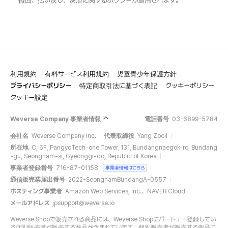
撤回、払い戻し、決済に関するポリシーが適用されます。
利用規約
有料サービス利用規約
児童青少年保護方針
プライバシーポリシー
特定商取引法に基づく表記
クッキーポリシー
クッキー設定
Weverse Company 事業者情報
電話番号
03-6899-5784
会社名
Weverse Company Inc.
代表取締役
Yang Zooil
所在地
C, 6F, PangyoTech-one Tower, 131, Bundangnaegok-ro, Bundang
-gu, Seongnam-si, Gyeonggi-do, Republic of Korea
事業者登録番号
716-87-01158
事業者情報はこちら
通信販売業届出番号
2022-SeongnamBundangA-0557
ホスティング事業者
Amazon Web Services, Inc.、NAVER Cloud
メールアドレス
jpsupport@weverse.io
Weverse Shopで販売される商品には、Weverse Shopにパートナー登録してい
る個別販売者が販売する商品が含まれています。個別販売者が販売する商品に