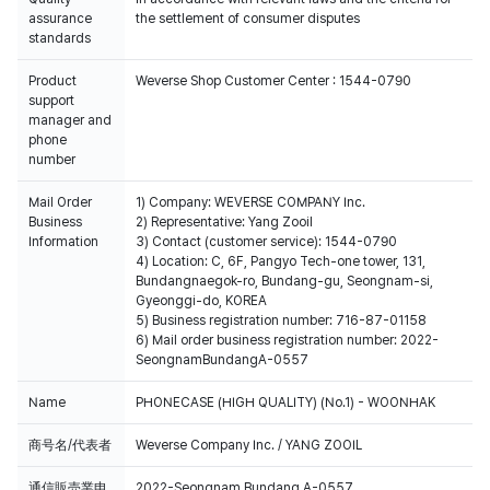
assurance
the settlement of consumer disputes
standards
Product
Weverse Shop Customer Center : 1544-0790
support
manager and
phone
number
Mail Order
1) Company: WEVERSE COMPANY Inc.
Business
2) Representative: Yang Zooil
Information
3) Contact (customer service): 1544-0790
4) Location: C, 6F, Pangyo Tech-one tower, 131,
Bundangnaegok-ro, Bundang-gu, Seongnam-si,
Gyeonggi-do, KOREA
5) Business registration number: 716-87-01158
6) Mail order business registration number: 2022-
SeongnamBundangA-0557
Name
PHONECASE (HIGH QUALITY) (No.1) - WOONHAK
商号名/代表者
Weverse Company Inc. / YANG ZOOIL
通信販売業申
2022-Seongnam Bundang A-0557