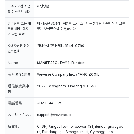
최소 시스템 사양
해당없음
필수 소프트 웨어
청약철회 또는 계
이 제품은 공정거래위원회 고시 소비자 분쟁해결 기준에 의거 교환
약의 해제, 해지
또는 보상받으실 수 있습니다
에 따른 효과
소비자상담 관련
위버스샵 고객센터 : 1544-0790
전화번호
Name
MANIFESTO : DAY 1 (Random)
商号名/代表者
Weverse Company Inc. / YANG ZOOIL
通信販売業申
2022-Seongnam Bundang A-0557
告
電話番号
+82 1544-0790
メールアドレス
support@weverse.io
所在地
C, 6F, PangyoTech-onetower, 131, Bundangnaegok-
ro, Bundang-gu, Seongnam-si, Gyeonggi-do,