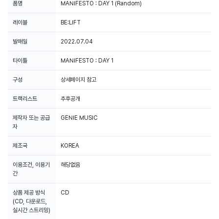
품명
MANIFESTO : DAY 1 (Random)
레이블
BE:LIFT
발매일
2022.07.04
타이틀
MANIFESTO : DAY 1
구성
상세페이지 참고
트랙리스트
추후공개
제작자 또는 공급
GENIE MUSIC
자
제조국
KOREA
이용조건, 이용기
해당없음
간
상품 제공 방식
CD
(CD, 다운로드,
실시간 스트리밍)