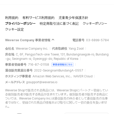
利用規約
有料サービス利用規約
児童青少年保護方針
プライバシーポリシー
特定商取引法に基づく表記
クッキーポリシー
クッキー設定
Weverse Company 事業者情報
電話番号
03-6899-5784
会社名
Weverse Company Inc.
代表取締役
Yang Zooil
所在地
C, 6F, PangyoTech-one Tower, 131, Bundangnaegok-ro, Bundang
-gu, Seongnam-si, Gyeonggi-do, Republic of Korea
事業者登録番号
716-87-01158
事業者情報はこちら
通信販売業届出番号
2022-SeongnamBundangA-0557
ホスティング事業者
Amazon Web Services, Inc.、NAVER Cloud
メールアドレス
jpsupport@weverse.io
Weverse Shopで販売される商品には、Weverse Shopにパートナー登録してい
る個別販売者が販売する商品が含まれています。個別販売者が販売する商品に
ついては、Weverse Company Inc.は通信販売の仲介者として通信販売の当事
者ではなく、登録された商品の情報および取引に関して一切の責任を負いませ
ん。