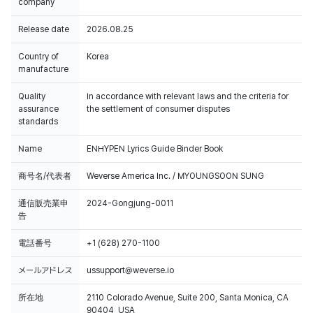
company
Release date
2026.08.25
Country of
Korea
manufacture
Quality
In accordance with relevant laws and the criteria for
assurance
the settlement of consumer disputes
standards
Name
ENHYPEN Lyrics Guide Binder Book
商号名/代表者
Weverse America Inc. / MYOUNGSOON SUNG
通信販売業申
2024-Gongjung-0011
告
電話番号
+1 (628) 270-1100
メールアドレス
ussupport@weverse.io
所在地
2110 Colorado Avenue, Suite 200, Santa Monica, CA
90404, USA