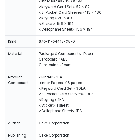
<Inner Pages> 156 x 194
<Keyword Card Set> 52 x 82
<3-Pocket Card Sleeves> 113 x 180
<Keyring> 20 x 40
<Sticker> 156 x 194
<Cellophane Sheet> 156 x 194
ISBN
979-11-94415-35-0
Material
Package & Components : Paper
Cardboard : ABS
Cushioning : Foam
Product
<Binder> 1EA
Componant
<Inner Pages> 96 pages
<Keyword Card Set> 30EA
<3-Pocket Card Sleeves> 10EA
<Keyring> 1EA
<Sticker> 1 sheet
<Cellophane Sheet> 1EA
Author
Cake Corporation
Publishing
Cake Corporation