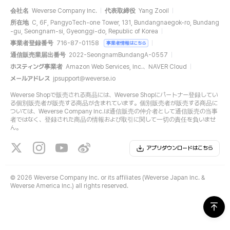
会社名
Weverse Company Inc.
代表取締役
Yang Zooil
所在地
C, 6F, PangyoTech-one Tower, 131, Bundangnaegok-ro, Bundang
-gu, Seongnam-si, Gyeonggi-do, Republic of Korea
事業者登録番号
716-87-01158
事業者情報はこちら
通信販売業届出番号
2022-SeongnamBundangA-0557
ホスティング事業者
Amazon Web Services, Inc.、NAVER Cloud
メールアドレス
jpsupport@weverse.io
Weverse Shopで販売される商品には、Weverse Shopにパートナー登録してい
る個別販売者が販売する商品が含まれています。個別販売者が販売する商品に
ついては、Weverse Company Inc.は通信販売の仲介者として通信販売の当事
者ではなく、登録された商品の情報および取引に関して一切の責任を負いませ
ん。
アプリダウンロードはこちら
©
2026 Weverse Company Inc. or its affiliates (Weverse Japan Inc. &
Weverse America Inc.) all rights reserved.