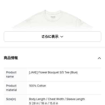
さらに表示
商品情報
Product
[JAKE] Flower Bouquet S/S Tee (Blue)
name
Product
100% Cotton
material
Size(in)
Body Length / Chest Width / Sleeve Length
S: 28 in / 18 in / 15.6 in