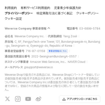
利用規約
有料サービス利用規約
児童青少年保護方針
プライバシーポリシー
特定商取引法に基づく表記
クッキーポリシー
クッキー設定
Weverse Company 事業者情報
電話番号
03-6899-5784
会社名
Weverse Company Inc.
代表取締役
Yang Zooil
所在地
C, 6F, PangyoTech-one Tower, 131, Bundangnaegok-ro, Bundang
-gu, Seongnam-si, Gyeonggi-do, Republic of Korea
事業者登録番号
716-87-01158
事業者情報はこちら
通信販売業届出番号
2022-SeongnamBundangA-0557
ホスティング事業者
Amazon Web Services, Inc.、NAVER Cloud
メールアドレス
jpsupport@weverse.io
Weverse Shopで販売される商品には、Weverse Shopにパートナー登録してい
る個別販売者が販売する商品が含まれています。個別販売者が販売する商品に
ついては、Weverse Company Inc.は通信販売の仲介者として通信販売の当事
者ではなく、登録された商品の情報および取引に関して一切の責任を負いませ
ん。
アプリダウンロードはこちら