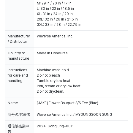
M: 29 in / 20 in / 17 in
L: 30 in / 22 in / 18.5 in
XL: 31 in / 24 in / 20 in
2XL: 32 in / 26 in / 21.5 in
3XL: 33 in / 28 in / 22.75 in
Manufacturer
Weverse America, Inc.
/ Distributor
Country of
Made in Honduras
manufacture
Instructions
Machine wash cold
for care and
Do not bleach
handling
Tumble dry low heat
Iron, steam or dry low heat
Do not dryclean.
Name
[JAKE] Flower Bouquet S/S Tee (Blue)
商号名/代表者
Weverse America Inc. / MYOUNGSOON SUNG
通信販売業申
2024-Gongjung-0011
告