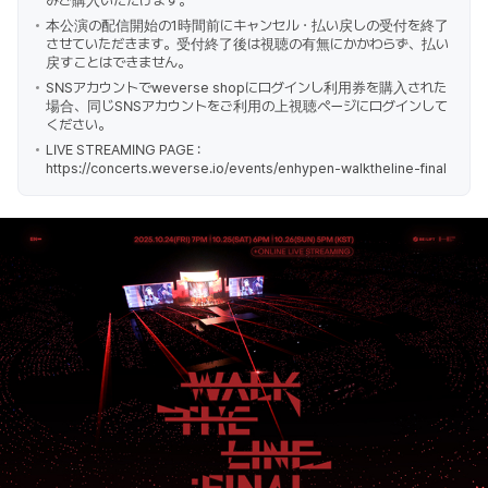
みご購入いただけます。
本公演の配信開始の1時間前にキャンセル・払い戻しの受付を終了
させていただきます。受付終了後は視聴の有無にかかわらず、払い
戻すことはできません。
SNSアカウントでweverse shopにログインし利用券を購入された
場合、同じSNSアカウントをご利用の上視聴ページにログインして
ください。
LIVE STREAMING PAGE :
https://concerts.weverse.io/events/enhypen-walktheline-final