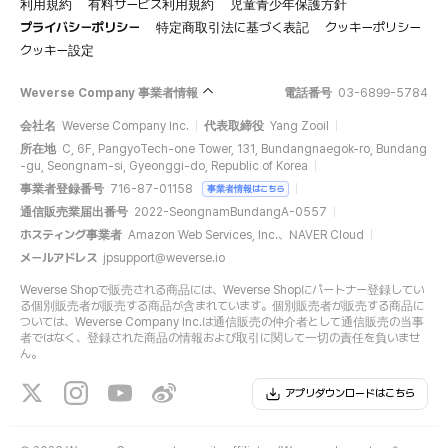
利用規約
有料サービス利用規約
児童青少年保護方針
プライバシーポリシー
特定商取引法に基づく表記
クッキーポリシー
クッキー設定
Weverse Company 事業者情報
電話番号
03-6899-5784
会社名
Weverse Company Inc.
代表取締役
Yang Zooil
所在地
C, 6F, PangyoTech-one Tower, 131, Bundangnaegok-ro, Bundang
-gu, Seongnam-si, Gyeonggi-do, Republic of Korea
事業者登録番号
716-87-01158
事業者情報はこちら
通信販売業届出番号
2022-SeongnamBundangA-0557
ホスティング事業者
Amazon Web Services, Inc.、NAVER Cloud
メールアドレス
jpsupport@weverse.io
Weverse Shopで販売される商品には、Weverse Shopにパートナー登録してい
る個別販売者が販売する商品が含まれています。個別販売者が販売する商品に
ついては、Weverse Company Inc.は通信販売の仲介者として通信販売の当事
者ではなく、登録された商品の情報および取引に関して一切の責任を負いませ
ん。
アプリダウンロードはこちら