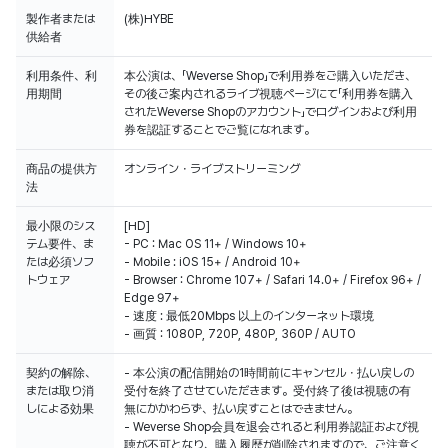
製作者または
(株)HYBE
供給者
利用条件、利
本公演は、「Weverse Shop」で利用券をご購入いただき、
用期間
その後ご案内されるライブ視聴ページにて「利用券を購入
されたWeverse Shopのアカウント」でログインおよび利用
券を認証することでご覧になれます。
商品の提供方
オンライン・ライブストリーミング
法
最小限のシス
[HD]
テム要件、ま
- PC : Mac OS 11+ / Windows 10+
たは必須ソフ
- Mobile : iOS 15+ / Android 10+
トウェア
- Browser : Chrome 107+ / Safari 14.0+ / Firefox 96+ /
Edge 97+
- 速度 : 最低20Mbps 以上のインターネット環境
- 画質 : 1080P, 720P, 480P, 360P / AUTO
契約の解除、
- 本公演の配信開始の1時間前にキャンセル・払い戻しの
または取り消
受付を終了させていただきます。受付終了後は視聴の有
しによる効果
無にかかわらず、払い戻すことはできません。
- Weverse Shop会員を退会されると利用券認証および視
聴が不可となり、購入履歴が削除されますので、ご注意く