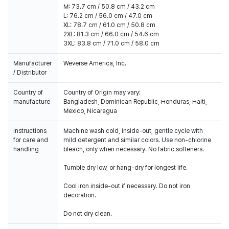
M: 73.7 cm / 50.8 cm / 43.2 cm
L: 76.2 cm / 56.0 cm / 47.0 cm
XL: 78.7 cm / 61.0 cm / 50.8 cm
2XL: 81.3 cm / 66.0 cm / 54.6 cm
3XL: 83.8 cm / 71.0 cm / 58.0 cm
Manufacturer
Weverse America, Inc.
/ Distributor
Country of
Country of Origin may vary:
manufacture
Bangladesh, Dominican Republic, Honduras, Haiti,
Mexico, Nicaragua
Instructions
Machine wash cold, inside-out, gentle cycle with
for care and
mild detergent and similar colors. Use non-chlorine
handling
bleach, only when necessary. No fabric softeners.
Tumble dry low, or hang-dry for longest life.
Cool iron inside-out if necessary. Do not iron
decoration.
Do not dry clean.