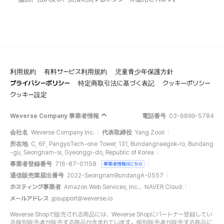
利用規約
有料サービス利用規約
児童青少年保護方針
プライバシーポリシー
特定商取引法に基づく表記
クッキーポリシー
クッキー設定
Weverse Company 事業者情報
電話番号
03-6899-5784
会社名
Weverse Company Inc.
代表取締役
Yang Zooil
所在地
C, 6F, PangyoTech-one Tower, 131, Bundangnaegok-ro, Bundang
-gu, Seongnam-si, Gyeonggi-do, Republic of Korea
事業者登録番号
716-87-01158
事業者情報はこちら
通信販売業届出番号
2022-SeongnamBundangA-0557
ホスティング事業者
Amazon Web Services, Inc.、NAVER Cloud
メールアドレス
jpsupport@weverse.io
Weverse Shopで販売される商品には、Weverse Shopにパートナー登録してい
る個別販売者が販売する商品が含まれています。個別販売者が販売する商品に