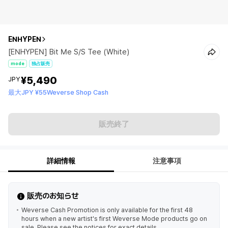
ENHYPEN
[ENHYPEN] Bit Me S/S Tee (White)
mode
独占販売
¥5,490
JPY
最大JPY ¥55Weverse Shop Cash
販売終了
詳細情報
注意事項
販売のお知らせ
Weverse Cash Promotion is only available for the first 48
hours when a new artist's first Weverse Mode products go on
sale. Please see the notices for exact details.