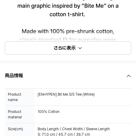
さらに表示
商品情報
Product
[ENHYPEN] Bit Me S/S Tee (White)
name
Product
100% Cotton
material
Size(cm)
Body Length / Chest Width / Sleeve Length
S: 71.0 cm / 45.7 cm / 39.7 cm