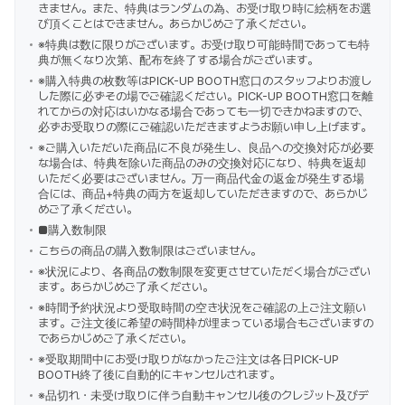
きません。また、特典はランダムの為、お受け取り時に絵柄をお選
び頂くことはできません。あらかじめご了承ください。
※特典は数に限りがございます。お受け取り可能時間であっても特
典が無くなり次第、配布を終了する場合がございます。
※購入特典の枚数等はPICK-UP BOOTH窓口のスタッフよりお渡し
した際に必ずその場でご確認ください。PICK-UP BOOTH窓口を離
れてからの対応はいかなる場合であっても一切できかねますので、
必ずお受取りの際にご確認いただきますようお願い申し上げます。
※ご購入いただいた商品に不良が発生し、良品への交換対応が必要
な場合は、特典を除いた商品のみの交換対応になり、特典を返却
いただく必要はございません。万一商品代金の返金が発生する場
合には、商品+特典の両方を返却していただきますので、あらかじ
めご了承ください。
■購入数制限
こちらの商品の購入数制限はございません。
※状況により、各商品の数制限を変更させていただく場合がござい
ます。あらかじめご了承ください。
※時間予約状況より受取時間の空き状況をご確認の上ご注文願い
ます。ご注文後に希望の時間枠が埋まっている場合もございますの
であらかじめご了承ください。
※受取期間中にお受け取りがなかったご注文は各日PICK-UP
BOOTH終了後に自動的にキャンセルされます。
※品切れ・未受け取りに伴う自動キャンセル後のクレジット及びデ