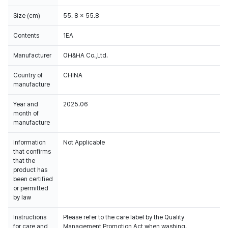
Size (cm)
55. 8 x 55.8
Contents
1EA
Manufacturer
OH&HA Co.,Ltd.
Country of
CHINA
manufacture
Year and
2025.06
month of
manufacture
Information
Not Applicable
that confirms
that the
product has
been certified
or permitted
by law
Instructions
Please refer to the care label by the Quality
for care and
Management Promotion Act when washing.