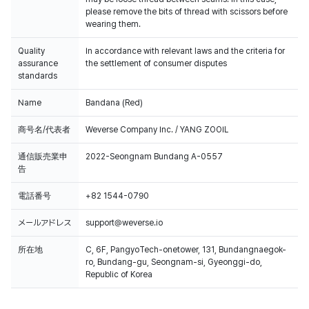
please remove the bits of thread with scissors before
wearing them.
Quality
In accordance with relevant laws and the criteria for
assurance
the settlement of consumer disputes
standards
Name
Bandana (Red)
商号名/代表者
Weverse Company Inc. / YANG ZOOIL
通信販売業申
2022-Seongnam Bundang A-0557
告
電話番号
+82 1544-0790
メールアドレス
support@weverse.io
所在地
C, 6F, PangyoTech-onetower, 131, Bundangnaegok-
ro, Bundang-gu, Seongnam-si, Gyeonggi-do,
Republic of Korea