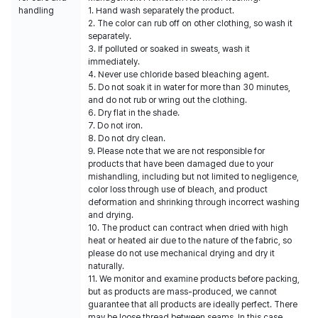
handling
1. Hand wash separately the product.
2. The color can rub off on other clothing, so wash it
separately.
3. If polluted or soaked in sweats, wash it
immediately.
4. Never use chloride based bleaching agent.
5. Do not soak it in water for more than 30 minutes,
and do not rub or wring out the clothing.
6. Dry flat in the shade.
7. Do not iron.
8. Do not dry clean.
9. Please note that we are not responsible for
products that have been damaged due to your
mishandling, including but not limited to negligence,
color loss through use of bleach, and product
deformation and shrinking through incorrect washing
and drying.
10. The product can contract when dried with high
heat or heated air due to the nature of the fabric, so
please do not use mechanical drying and dry it
naturally.
11. We monitor and examine products before packing,
but as products are mass-produced, we cannot
guarantee that all products are ideally perfect. There
may be loose thread between seams. In this case,