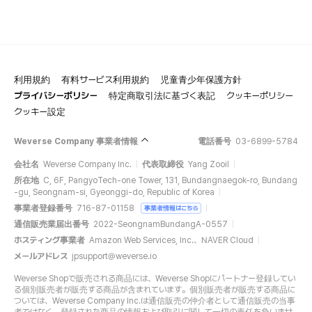
利用規約
有料サービス利用規約
児童青少年保護方針
プライバシーポリシー
特定商取引法に基づく表記
クッキーポリシー
クッキー設定
Weverse Company 事業者情報
電話番号
03-6899-5784
会社名
Weverse Company Inc.
代表取締役
Yang Zooil
所在地
C, 6F, PangyoTech-one Tower, 131, Bundangnaegok-ro, Bundang
-gu, Seongnam-si, Gyeonggi-do, Republic of Korea
事業者登録番号
716-87-01158
事業者情報はこちら
通信販売業届出番号
2022-SeongnamBundangA-0557
ホスティング事業者
Amazon Web Services, Inc.、NAVER Cloud
メールアドレス
jpsupport@weverse.io
Weverse Shopで販売される商品には、Weverse Shopにパートナー登録してい
る個別販売者が販売する商品が含まれています。個別販売者が販売する商品に
ついては、Weverse Company Inc.は通信販売の仲介者として通信販売の当事