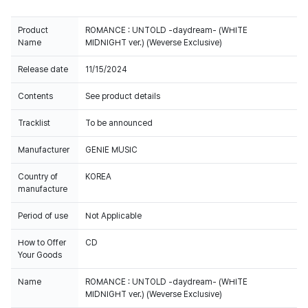
Product
ROMANCE : UNTOLD -daydream- (WHITE
Name
MIDNIGHT ver.) (Weverse Exclusive)
Release date
11/15/2024
Contents
See product details
Tracklist
To be announced
Manufacturer
GENIE MUSIC
Country of
KOREA
manufacture
Period of use
Not Applicable
How to Offer
CD
Your Goods
Name
ROMANCE : UNTOLD -daydream- (WHITE
MIDNIGHT ver.) (Weverse Exclusive)