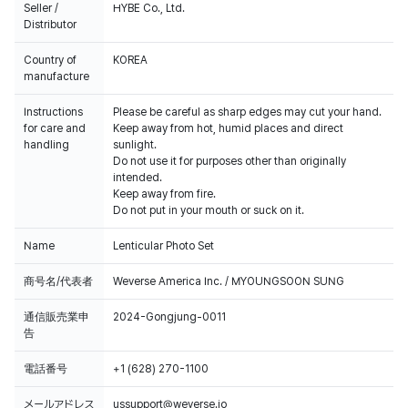
Seller /
HYBE Co., Ltd.
Distributor
Country of
KOREA
manufacture
Instructions
Please be careful as sharp edges may cut your hand.
for care and
Keep away from hot, humid places and direct
handling
sunlight.
Do not use it for purposes other than originally
intended.
Keep away from fire.
Do not put in your mouth or suck on it.
Name
Lenticular Photo Set
商号名/代表者
Weverse America Inc. / MYOUNGSOON SUNG
通信販売業申
2024-Gongjung-0011
告
電話番号
+1 (628) 270-1100
メールアドレス
ussupport@weverse.io