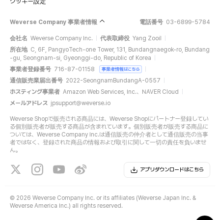
クッキー設定
Weverse Company 事業者情報
電話番号
03-6899-5784
会社名
Weverse Company Inc.
代表取締役
Yang Zooil
所在地
C, 6F, PangyoTech-one Tower, 131, Bundangnaegok-ro, Bundang
-gu, Seongnam-si, Gyeonggi-do, Republic of Korea
事業者登録番号
716-87-01158
事業者情報はこちら
通信販売業届出番号
2022-SeongnamBundangA-0557
ホスティング事業者
Amazon Web Services, Inc.、NAVER Cloud
メールアドレス
jpsupport@weverse.io
Weverse Shopで販売される商品には、Weverse Shopにパートナー登録してい
る個別販売者が販売する商品が含まれています。個別販売者が販売する商品に
ついては、Weverse Company Inc.は通信販売の仲介者として通信販売の当事
者ではなく、登録された商品の情報および取引に関して一切の責任を負いませ
ん。
アプリダウンロードはこちら
©
2026 Weverse Company Inc. or its affiliates (Weverse Japan Inc. &
Weverse America Inc.) all rights reserved.