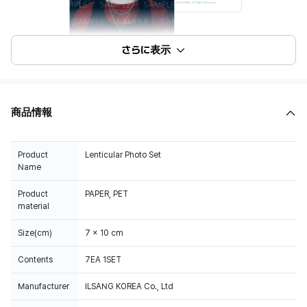
さらに表示
商品情報
Product
Lenticular Photo Set
Name
Product
PAPER, PET
material
Size(cm)
7 x 10 cm
Contents
7EA 1SET
Manufacturer
ILSANG KOREA Co., Ltd