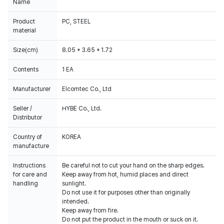
Name
Product
PC, STEEL
material
Size(cm)
8.05 * 3.65 * 1.72
Contents
1 EA
Manufacturer
Elcomtec Co., Ltd
Seller /
HYBE Co., Ltd.
Distributor
Country of
KOREA
manufacture
Instructions
Be careful not to cut your hand on the sharp edges.
for care and
Keep away from hot, humid places and direct
handling
sunlight.
Do not use it for purposes other than originally
intended.
Keep away from fire.
Do not put the product in the mouth or suck on it.