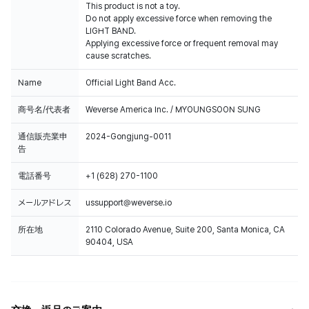
This product is not a toy.
Do not apply excessive force when removing the
LIGHT BAND.
Applying excessive force or frequent removal may
cause scratches.
Name
Official Light Band Acc.
商号名/代表者
Weverse America Inc. / MYOUNGSOON SUNG
通信販売業申
2024-Gongjung-0011
告
電話番号
+1 (628) 270-1100
メールアドレス
ussupport@weverse.io
所在地
2110 Colorado Avenue, Suite 200, Santa Monica, CA
90404, USA