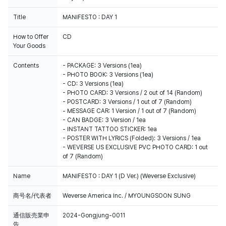
Title
MANIFESTO : DAY 1
How to Offer
CD
Your Goods
Contents
- PACKAGE: 3 Versions (1ea)
- PHOTO BOOK: 3 Versions (1ea)
- CD: 3 Versions (1ea)
- PHOTO CARD: 3 Versions / 2 out of 14 (Random)
- POSTCARD: 3 Versions / 1 out of 7 (Random)
- MESSAGE CAR: 1 Version / 1 out of 7 (Random)
- CAN BADGE: 3 Version / 1ea
- INSTANT TATTOO STICKER: 1ea
- POSTER WITH LYRICS (Folded): 3 Versions / 1ea
- WEVERSE US EXCLUSIVE PVC PHOTO CARD: 1 out
of 7 (Random)
Name
MANIFESTO : DAY 1 (D Ver.) (Weverse Exclusive)
商号名/代表者
Weverse America Inc. / MYOUNGSOON SUNG
通信販売業申
2024-Gongjung-0011
告