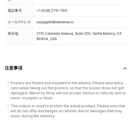
電話番号
+1 (628) 270-1100
メールアドレス
ussupport@weverse.io
所在地
2110 Colorado Avenue, Suite 200, Santa Monica, CA
90404, USA
注意事項
Posters are folded and included in the albums. Please take extra
care when taking out the posters, so that the poster does not get
damaged. Weverse Shop will not accept returns or refunds due to
minor crumples or folds.
The outbox is used to protect the actual product. Please note that
we do not offer exchanges or refunds due to damages that may
occur during the delivery.