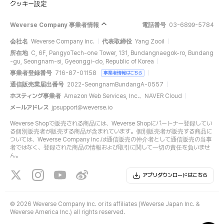
クッキー設定
Weverse Company 事業者情報
電話番号
03-6899-5784
会社名
Weverse Company Inc.
代表取締役
Yang Zooil
所在地
C, 6F, PangyoTech-one Tower, 131, Bundangnaegok-ro, Bundang
-gu, Seongnam-si, Gyeonggi-do, Republic of Korea
事業者登録番号
716-87-01158
事業者情報はこちら
通信販売業届出番号
2022-SeongnamBundangA-0557
ホスティング事業者
Amazon Web Services, Inc.、NAVER Cloud
メールアドレス
jpsupport@weverse.io
Weverse Shopで販売される商品には、Weverse Shopにパートナー登録してい
る個別販売者が販売する商品が含まれています。個別販売者が販売する商品に
ついては、Weverse Company Inc.は通信販売の仲介者として通信販売の当事
者ではなく、登録された商品の情報および取引に関して一切の責任を負いませ
ん。
アプリダウンロードはこちら
©
2026 Weverse Company Inc. or its affiliates (Weverse Japan Inc. &
Weverse America Inc.) all rights reserved.