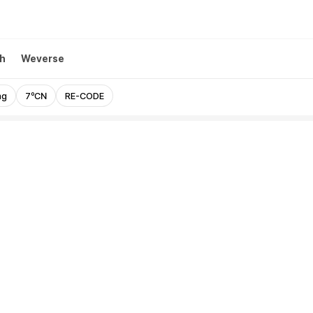
h
Weverse
ng
7ºCN
RE-CODE