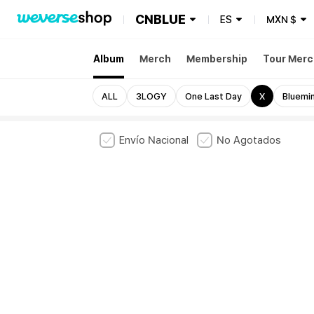
CNBLUE
ES
MXN
$
Album
Merch
Membership
Tour Merc
ALL
3LOGY
One Last Day
X
Bluemi
Envío Nacional
No Agotados