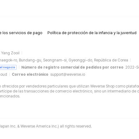
 los servicios de pago
Política de protección de la infancia y la juventud
Yang Zooil
naegok-ro, Bundang-gu, Seongnam-si, Gyeonggi-do, República de Corea
Número de registro comercial de pedidos por correo
2022-
del negocio
loud
Correo electrónico
support@weverse.io
ofrecidos por vendedores particulares que utilizan Weverse Shop como platafo
tícipe de las transacciones de comercio electrónico, sino un intermediario de c
mencionados.
apan Inc. & Weverse America Inc.) all rights reserved.