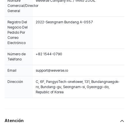
Nombre
Weverse Company Inc. / YANG ZOOIL
Comercial/Director
General
Registro Del
2022-Seongnam Bundang A-0557
Negocio Del
Pedido Por
Correo
Electrónico
Número de
+82 1544-0790
Teléfono
Email
support@weverse.io
Dirección
C, 6F, PangyoTech-onetower, 131, Bundangnaegok-
ro, Bundang-gu, Seongnam-si, Gyeonggi-do,
Republic of Korea
Atención