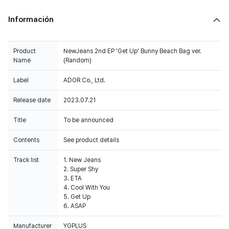
Información
Product
NewJeans 2nd EP 'Get Up' Bunny Beach Bag ver.
Name
(Random)
Label
ADOR Co., Ltd.
Release date
2023.07.21
Title
To be announced
Contents
See product details
Track list
1. New Jeans
2. Super Shy
3. ETA
4. Cool With You
5. Get Up
6. ASAP
Manufacturer
YGPLUS