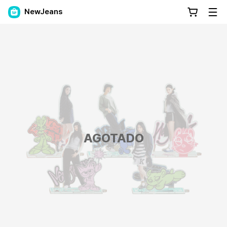
NewJeans
AGOTADO