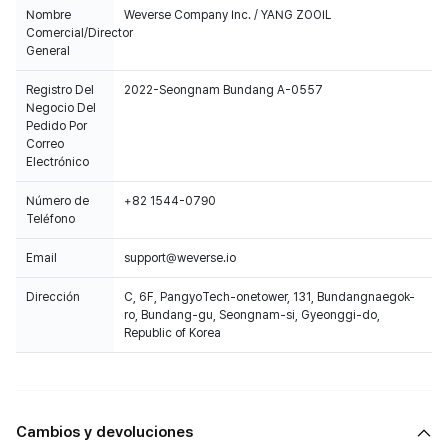
Nombre
Weverse Company Inc. / YANG ZOOIL
Comercial/Director
General
Registro Del
2022-Seongnam Bundang A-0557
Negocio Del
Pedido Por
Correo
Electrónico
Número de
+82 1544-0790
Teléfono
Email
support@weverse.io
Dirección
C, 6F, PangyoTech-onetower, 131, Bundangnaegok-
ro, Bundang-gu, Seongnam-si, Gyeonggi-do,
Republic of Korea
Cambios y devoluciones