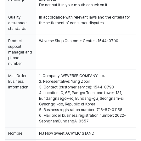
Do not put it in your mouth or suck on it.
Quality
In accordance with relevant laws and the criteria for
assurance
the settlement of consumer disputes
standards
Product
Weverse Shop Customer Center : 1544-0790
support
manager and
phone
number
Mail Order
1. Company: WEVERSE COMPANY Inc.
Business
2. Representative: Yang Zooil
Information
3. Contact (customer service): 1544-0790
4. Location: C, 6F, Pangyo Tech-one tower, 131,
Bundangnaegok-ro, Bundang-gu, Seongnam-si,
Gyeonggi-do, Republic of Korea
5. Business registration number: 716-87-01158
6. Mail order business registration number: 2022-
SeongnamBundangA-0557
Nombre
NJ How Sweet ACRYLIC STAND