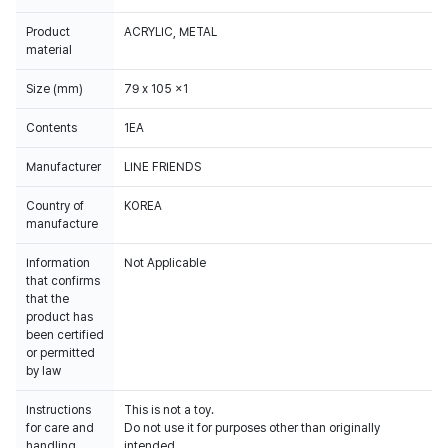
Product
ACRYLIC, METAL
material
Size (mm)
79 x 105 x1
Contents
1EA
Manufacturer
LINE FRIENDS
Country of
KOREA
manufacture
Information
Not Applicable
that confirms
that the
product has
been certified
or permitted
by law
Instructions
This is not a toy.
for care and
Do not use it for purposes other than originally
handling
intended.