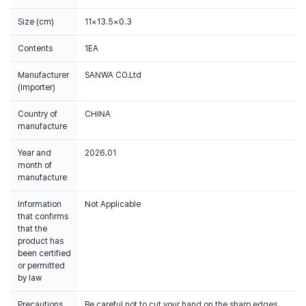
Size (cm)
11×13.5×0.3
Contents
1EA
Manufacturer
SANWA CO.Ltd
(Importer)
Country of
CHINA
manufacture
Year and
2026.01
month of
manufacture
Information
Not Applicable
that confirms
that the
product has
been certified
or permitted
by law
Precautions
Be careful not to cut your hand on the sharp edges.