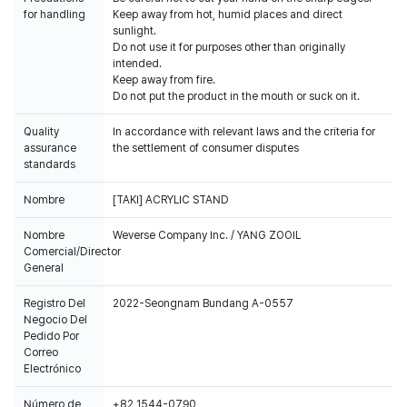
for handling
Keep away from hot, humid places and direct
sunlight.
Do not use it for purposes other than originally
intended.
Keep away from fire.
Do not put the product in the mouth or suck on it.
Quality
In accordance with relevant laws and the criteria for
assurance
the settlement of consumer disputes
standards
Nombre
[TAKI] ACRYLIC STAND
Nombre
Weverse Company Inc. / YANG ZOOIL
Comercial/Director
General
Registro Del
2022-Seongnam Bundang A-0557
Negocio Del
Pedido Por
Correo
Electrónico
Número de
+82 1544-0790