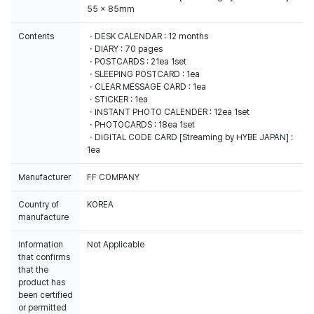
55 x 85mm
Contents
・DESK CALENDAR : 12 months
・DIARY : 70 pages
・POSTCARDS : 21ea 1set
・SLEEPING POSTCARD : 1ea
・CLEAR MESSAGE CARD : 1ea
・STICKER : 1ea
・INSTANT PHOTO CALENDER : 12ea 1set
・PHOTOCARDS : 18ea 1set
・DIGITAL CODE CARD [Streaming by HYBE JAPAN] :
1ea
Manufacturer
FF COMPANY
Country of
KOREA
manufacture
Information
Not Applicable
that confirms
that the
product has
been certified
or permitted