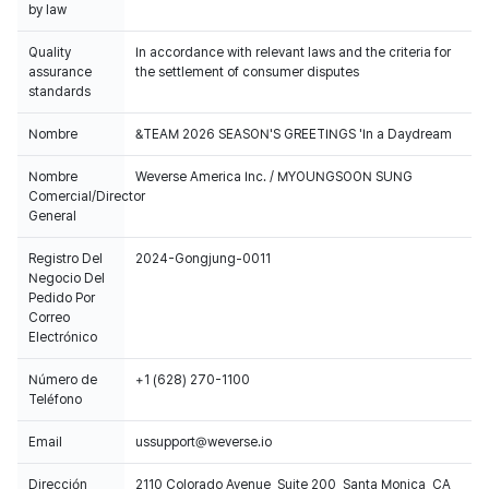
by law
Quality
In accordance with relevant laws and the criteria for
assurance
the settlement of consumer disputes
standards
Nombre
&TEAM 2026 SEASON'S GREETINGS 'In a Daydream
Nombre
Weverse America Inc. / MYOUNGSOON SUNG
Comercial/Director
General
Registro Del
2024-Gongjung-0011
Negocio Del
Pedido Por
Correo
Electrónico
Número de
+1 (628) 270-1100
Teléfono
Email
ussupport@weverse.io
Dirección
2110 Colorado Avenue, Suite 200, Santa Monica, CA