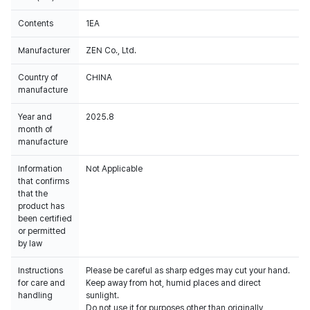
Contents
1EA
Manufacturer
ZEN Co., Ltd.
Country of
CHINA
manufacture
Year and
2025.8
month of
manufacture
Information
Not Applicable
that confirms
that the
product has
been certified
or permitted
by law
Instructions
Please be careful as sharp edges may cut your hand.
for care and
Keep away from hot, humid places and direct
handling
sunlight.
Do not use it for purposes other than originally