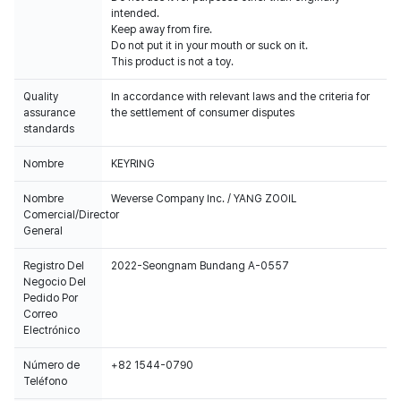
intended.
Keep away from fire.
Do not put it in your mouth or suck on it.
This product is not a toy.
Quality
In accordance with relevant laws and the criteria for
assurance
the settlement of consumer disputes
standards
Nombre
KEYRING
Nombre
Weverse Company Inc. / YANG ZOOIL
Comercial/Director
General
Registro Del
2022-Seongnam Bundang A-0557
Negocio Del
Pedido Por
Correo
Electrónico
Número de
+82 1544-0790
Teléfono