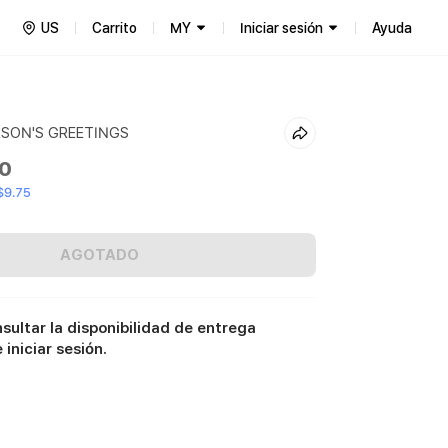
US
Carrito
MY
Iniciar sesión
Ayuda
ASON'S GREETINGS
00
$9.75
AGOTADO
sultar la disponibilidad de entrega
iniciar sesión.