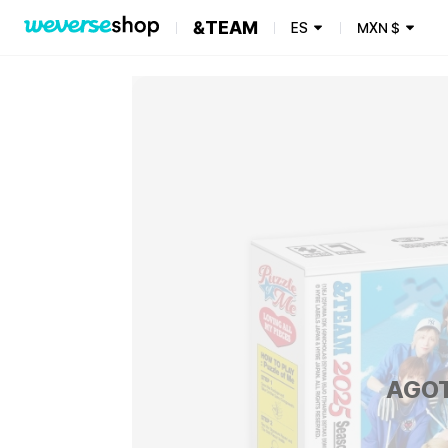
&TEAM
ES
MXN
$
AGO